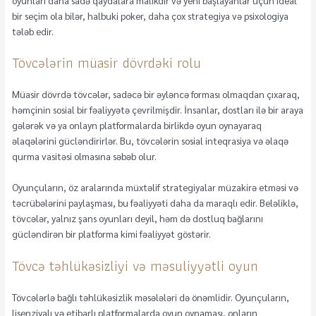
bir seçim ola bilər, halbuki poker, daha çox strategiya və psixologiya
tələb edir.
Tövcələrin müasir dövrdəki rolu
Müasir dövrdə tövcələr, sadəcə bir əyləncə forması olmaqdan çıxaraq,
həmçinin sosial bir fəaliyyətə çevrilmişdir. İnsanlar, dostları ilə bir araya
gələrək və ya onlayn platformalarda birlikdə oyun oynayaraq
əlaqələrini gücləndirirlər. Bu, tövcələrin sosial inteqrasiya və əlaqə
qurma vasitəsi olmasına səbəb olur.
Oyunçuların, öz aralarında müxtəlif strategiyalar müzakirə etməsi və
təcrübələrini paylaşması, bu fəaliyyəti daha da maraqlı edir. Beləliklə,
tövcələr, yalnız şans oyunları deyil, həm də dostluq bağlarını
gücləndirən bir platforma kimi fəaliyyət göstərir.
Tövcə təhlükəsizliyi və məsuliyyətli oyun
Tövcələrlə bağlı təhlükəsizlik məsələləri də önəmlidir. Oyunçuların,
lisenziyalı və etibarlı platformalarda oyun oynaması, onların