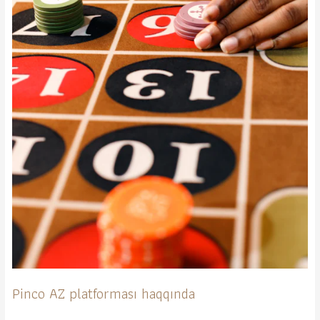
Pinco AZ platforması haqqında