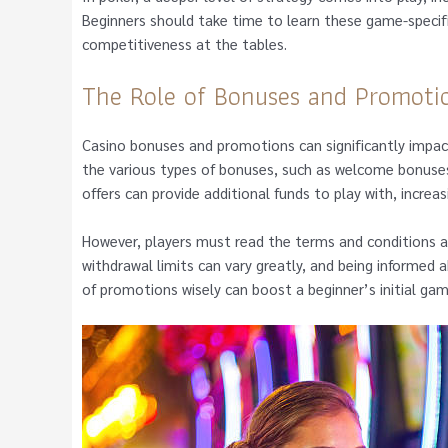
Beginners should take time to learn these game-specific
competitiveness at the tables.
The Role of Bonuses and Promoti
Casino bonuses and promotions can significantly impact
the various types of bonuses, such as welcome bonuses,
offers can provide additional funds to play with, increas
However, players must read the terms and conditions a
withdrawal limits can vary greatly, and being informed
of promotions wisely can boost a beginner’s initial gam