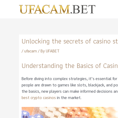
Skip
to
content
Unlocking the secrets of casino st
/
ufacam
/ By
UFABET
Understanding the Basics of Casi
Before diving into complex strategies, it’s essential f
people are drawn to games like slots, blackjack, and po
the basics, new players can make informed decisions an
best crypto casinos
in the market.