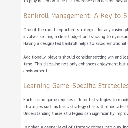
to play based on their risk tolerance and desired payou
Bankroll Management: A Key to S
One of the most important strategies for any casino pla
involves setting a clear budget and sticking to it, ens
Having a designated bankroll helps to avoid emotional
Additionally, players should consider setting win and l
time. This discipline not only enhances enjoyment but a
environment.
Learning Game-Specific Strategie
Each casino game requires different strategies to maxi
strategies such as basic strategy charts that dictate 
Understanding these strategies can significantly improv
In poker, a deeper level of strategy comes into play, i