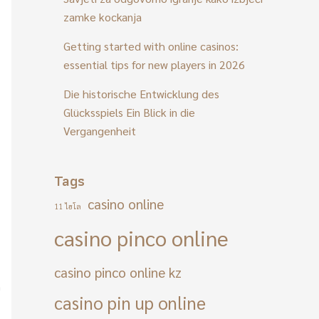
zamke kockanja
Getting started with online casinos:
essential tips for new players in 2026
Die historische Entwicklung des
Glücksspiels Ein Blick in die
Vergangenheit
Tags
casino online
11 ไฮโล
casino pinco online
casino pinco online kz
n
casino pin up online