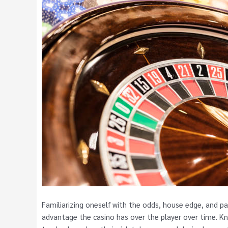
Familiarizing oneself with the odds, house edge, and p
advantage the casino has over the player over time. 