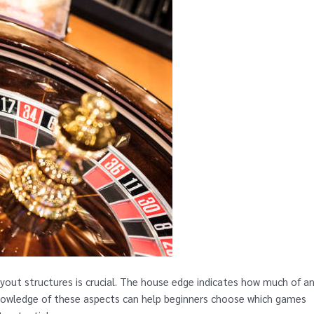
ayout structures is crucial. The house edge indicates how much of a
Knowledge of these aspects can help beginners choose which games