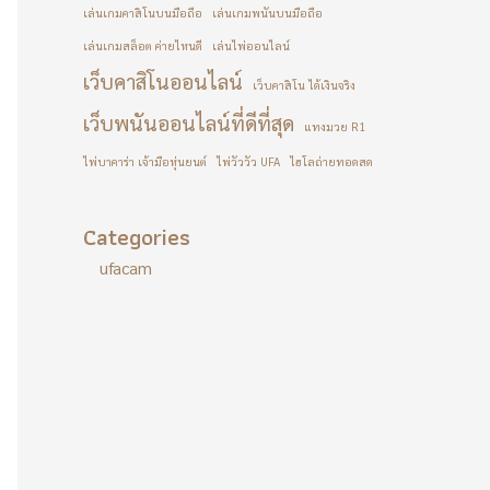
เล่นเกมคาสิโนบนมือถือ
เล่นเกมพนันบนมือถือ
เล่นเกมสล็อต ค่ายไหนดี
เล่นไพ่ออนไลน์
เว็บคาสิโนออนไลน์
เว็บคาสิโน ได้เงินจริง
เว็บพนันออนไลน์ที่ดีที่สุด
แทงมวย R1
ไพ่บาคาร่า เจ้ามือหุ่นยนต์
ไพ่วัววัว UFA
ไฮโลถ่ายทอดสด
Categories
ufacam