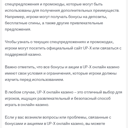
спецпредложения и промокоды, которые могут быть
использованы для получения дополнительных преимуществ.
Например, игроки могут получать бонусы на депозиты,
бесплатные спины, а также другие привлекательные
предложения.
Чтобы узнать о текущих спецпредложениях и промокодах,
игроки могут посетить официальный сайт UP-X или связаться с
поддержкой казино.
Важно отметить, что все бонусы и акции в UP-X онлайн казино
имеют свои условия и ограничения, которые игроки должны
изучить перед использованием.
В любом случае, UP-X онлайн казино – это отличный выбор для
игроков, ищущих развлекательный и безопасный способ
играть в онлайн-казино.
Если у вас возникли вопросы или проблемы, связанные с
бонусами и акциями в UP-X онлайн казино, вы можете