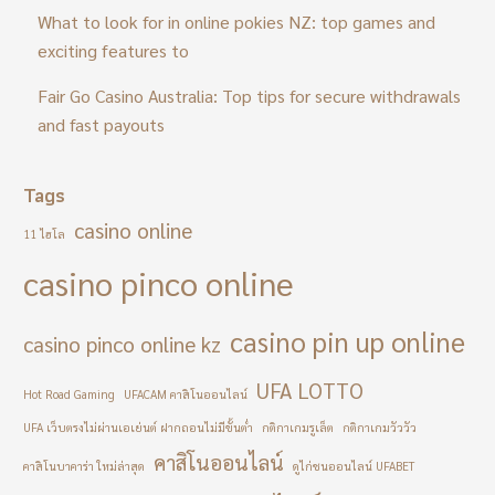
What to look for in online pokies NZ: top games and
exciting features to
Fair Go Casino Australia: Top tips for secure withdrawals
and fast payouts
Tags
casino online
11 ไฮโล
casino pinco online
casino pin up online
casino pinco online kz
UFA LOTTO
Hot Road Gaming
UFACAM คาสิโนออนไลน์
UFA เว็บตรงไม่ผ่านเอเย่นต์ ฝากถอนไม่มีขั้นต่ำ
กติกาเกมรูเล็ต
กติกาเกมวัววัว
คาสิโนออนไลน์
คาสิโนบาคาร่า ใหม่ล่าสุด
ดูไก่ชนออนไลน์ UFABET