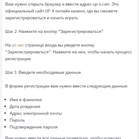
Вам нужно открыть браузер и ввести адрес up-x.com. Это
официальный сайт UP-X онлайн казино, где вы сможете
зарегистрироваться и начать играть.
Шаг 2: Нажмите на кнопку “Зарегистрироваться”
На
ап икс
странице входа вы увидите кнопку
“Зарегистрироваться”. Нажмите на нее, чтобы начать процесс
регистрации.
Шаг 3: Введите необходимые данные
В форме регистрации вам нужно ввести следующие данные:
Имя и фамилия
Дата рождения
Адрес электронной почты
Пароль
Подтверждение пароля
Вам нужно ввести все данные правильно, чтобы успешно