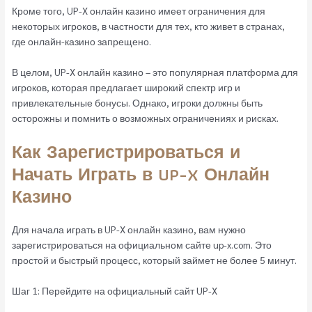
Кроме того, UP-X онлайн казино имеет ограничения для
некоторых игроков, в частности для тех, кто живет в странах,
где онлайн-казино запрещено.
В целом, UP-X онлайн казино – это популярная платформа для
игроков, которая предлагает широкий спектр игр и
привлекательные бонусы. Однако, игроки должны быть
осторожны и помнить о возможных ограничениях и рисках.
Как Зарегистрироваться и
Начать Играть в UP-X Онлайн
Казино
Для начала играть в UP-X онлайн казино, вам нужно
зарегистрироваться на официальном сайте up-x.com. Это
простой и быстрый процесс, который займет не более 5 минут.
Шаг 1: Перейдите на официальный сайт UP-X