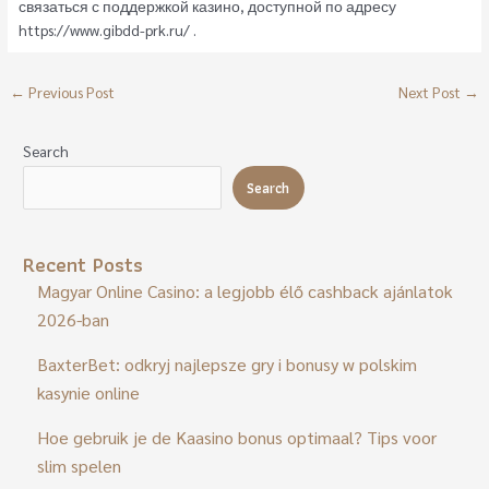
связаться с поддержкой казино, доступной по адресу
https://www.gibdd-prk.ru/ .
←
Previous Post
Next Post
→
Search
Search
Recent Posts
Magyar Online Casino: a legjobb élő cashback ajánlatok
2026-ban
BaxterBet: odkryj najlepsze gry i bonusy w polskim
kasynie online
Hoe gebruik je de Kaasino bonus optimaal? Tips voor
slim spelen