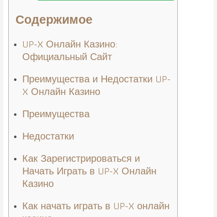
Содержимое
UP-X Онлайн Казино:
Официальный Сайт
Преимущества и Недостатки UP-
X Онлайн Казино
Преимущества
Недостатки
Как Зарегистрироваться и
Начать Играть в UP-X Онлайн
Казино
Как начать играть в UP-X онлайн