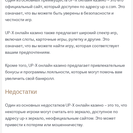
официальный сайт, который доступен по адресу up-x.com. Это
означает, что вы можете быть уверены в безопасности и
честности игр.
UP-X онлайн казино также предлагает широкий спектр игр,
включая слоты, карточные игры, рулетку и другие. Это
означает, что вы можете найти игру, которая соответствует
вашим предпочтениям.
Кроме того, UP-X онлайн казино предлагает привлекательные
бонусы и программы лояльности, которые могут помочь вам
увеличить свой банкролл.
Недостатки
Один из основных недостатков UP-X онлайн казино – это то, что
некоторые игроки могут считать его зеркало, доступное по
адресу up-x зеркало, неофициальным сайтом. Это может
привести к потерям или мошенничеству.