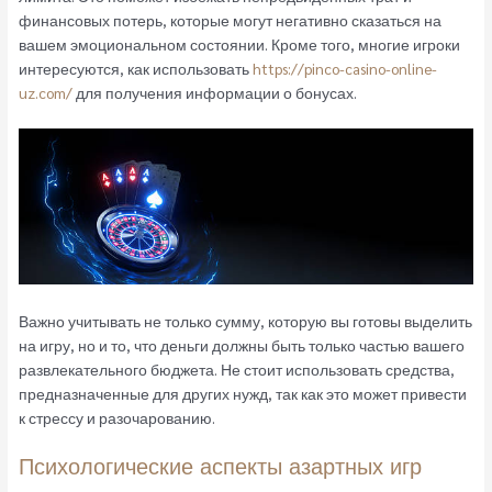
финансовых потерь, которые могут негативно сказаться на
вашем эмоциональном состоянии. Кроме того, многие игроки
интересуются, как использовать
https://pinco-casino-online-
uz.com/
для получения информации о бонусах.
Важно учитывать не только сумму, которую вы готовы выделить
на игру, но и то, что деньги должны быть только частью вашего
развлекательного бюджета. Не стоит использовать средства,
предназначенные для других нужд, так как это может привести
к стрессу и разочарованию.
Психологические аспекты азартных игр