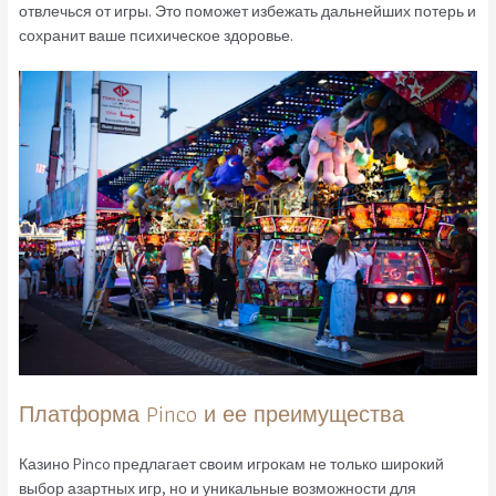
отвлечься от игры. Это поможет избежать дальнейших потерь и
сохранит ваше психическое здоровье.
Платформа Pinco и ее преимущества
Казино Pinco предлагает своим игрокам не только широкий
выбор азартных игр, но и уникальные возможности для