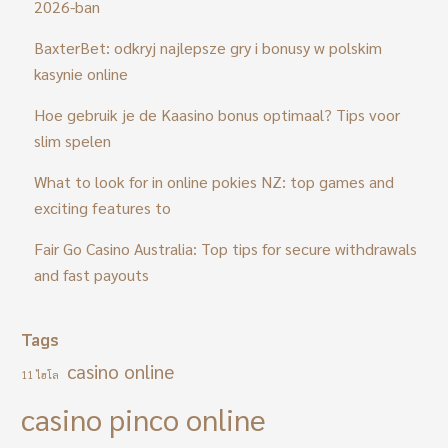
2026-ban
BaxterBet: odkryj najlepsze gry i bonusy w polskim
kasynie online
Hoe gebruik je de Kaasino bonus optimaal? Tips voor
slim spelen
What to look for in online pokies NZ: top games and
exciting features to
Fair Go Casino Australia: Top tips for secure withdrawals
and fast payouts
Tags
casino online
11 ไฮโล
casino pinco online