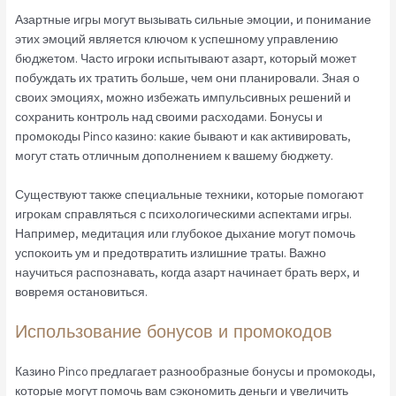
Азартные игры могут вызывать сильные эмоции, и понимание
этих эмоций является ключом к успешному управлению
бюджетом. Часто игроки испытывают азарт, который может
побуждать их тратить больше, чем они планировали. Зная о
своих эмоциях, можно избежать импульсивных решений и
сохранить контроль над своими расходами. Бонусы и
промокоды Pinco казино: какие бывают и как активировать,
могут стать отличным дополнением к вашему бюджету.
Существуют также специальные техники, которые помогают
игрокам справляться с психологическими аспектами игры.
Например, медитация или глубокое дыхание могут помочь
успокоить ум и предотвратить излишние траты. Важно
научиться распознавать, когда азарт начинает брать верх, и
вовремя остановиться.
Использование бонусов и промокодов
Казино Pinco предлагает разнообразные бонусы и промокоды,
которые могут помочь вам сэкономить деньги и увеличить