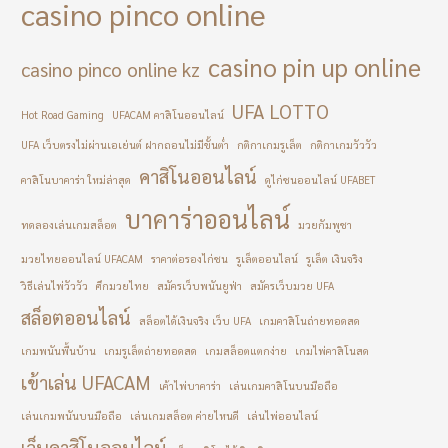
casino pinco online
casino pin up online
casino pinco online kz
UFA LOTTO
Hot Road Gaming
UFACAM คาสิโนออนไลน์
UFA เว็บตรงไม่ผ่านเอเย่นต์ ฝากถอนไม่มีขั้นต่ำ
กติกาเกมรูเล็ต
กติกาเกมวัววัว
คาสิโนออนไลน์
คาสิโนบาคาร่า ใหม่ล่าสุด
ดูไก่ชนออนไลน์ UFABET
บาคาร่าออนไลน์
ทดลองเล่นเกมสล็อต
มวยกัมพูชา
มวยไทยออนไลน์ UFACAM
ราคาต่อรองไก่ชน
รูเล็ตออนไลน์
รูเล็ต เงินจริง
วิธีเล่นไพ่วัววัว
ศึกมวยไทย
สมัครเว็บพนันยูฟ่า
สมัครเว็บมวย UFA
สล็อตออนไลน์
สล็อตได้เงินจริง เว็บ UFA
เกมคาสิโนถ่ายทอดสด
เกมพนันพื้นบ้าน
เกมรูเล็ตถ่ายทอดสด
เกมสล็อตแตกง่าย
เกมไพ่คาสิโนสด
เข้าเล่น UFACAM
เค้าไพ่บาคาร่า
เล่นเกมคาสิโนบนมือถือ
เล่นเกมพนันบนมือถือ
เล่นเกมสล็อต ค่ายไหนดี
เล่นไพ่ออนไลน์
เว็บคาสิโนออนไลน์