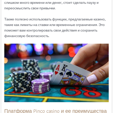
слишком много времени или денег, стоит сделать паузу и
переосмыслить свои привычки.
Также полезно использовать функции, предлагаемые казино,
такие как лимиты на ставки или временные ограничения. Это
поможет вам контролировать свои действия и сохранить
финансовую безопасность.
Платформа Pinco casino и ее преимущества