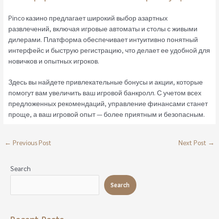
Pinco казино предлагает широкий выбор азартных
развлечений, включая игровые автоматы и столы с живыми
дилерами. Платформа обеспечивает интуитивно понятный
интерфейс и быструю регистрацию, что делает ее удобной для
новичков и опытных игроков.
Здесь вы найдете привлекательные бонусы и акции, которые
помогут вам увеличить ваш игровой банкролл. С учетом всех
предложенных рекомендаций, управление финансами станет
проще, а ваш игровой опыт — более приятным и безопасным.
←
Previous Post
Next Post
→
Search
Search