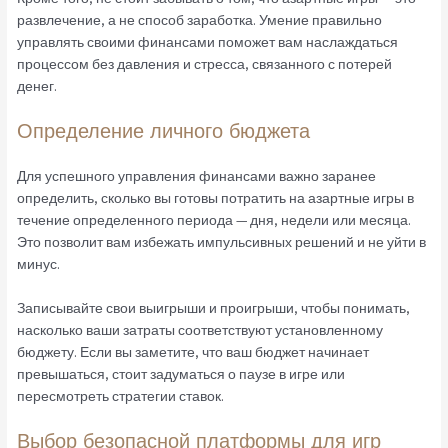
развлечение, а не способ заработка. Умение правильно
управлять своими финансами поможет вам наслаждаться
процессом без давления и стресса, связанного с потерей
денег.
Определение личного бюджета
Для успешного управления финансами важно заранее
определить, сколько вы готовы потратить на азартные игры в
течение определенного периода — дня, недели или месяца.
Это позволит вам избежать импульсивных решений и не уйти в
минус.
Записывайте свои выигрыши и проигрыши, чтобы понимать,
насколько ваши затраты соответствуют установленному
бюджету. Если вы заметите, что ваш бюджет начинает
превышаться, стоит задуматься о паузе в игре или
пересмотреть стратегии ставок.
Выбор безопасной платформы для игр