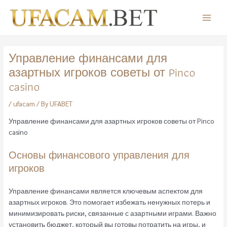
Skip
to
Main
content
Menu
Управление финансами для
азартных игроков советы от Pinco
casino
/
ufacam
/ By
UFABET
Управление финансами для азартных игроков советы от Pinco
casino
Основы финансового управления для
игроков
Управление финансами является ключевым аспектом для
азартных игроков. Это помогает избежать ненужных потерь и
минимизировать риски, связанные с азартными играми. Важно
установить бюджет, который вы готовы потратить на игры, и