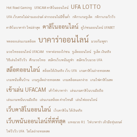
UFA LOTTO
Hot Road Gaming
UFACAM คาสิโนออนไลน์
UFA เว็บตรงไม่ผ่านเอเย่นต์ ฝากถอนไม่มีขั้นต่ำ
กติกาเกมรูเล็ต
กติกาเกมวัววัว
คาสิโนออนไลน์
คาสิโนบาคาร่า ใหม่ล่าสุด
ดูไก่ชนออนไลน์ UFABET
บาคาร่าออนไลน์
ทดลองเล่นเกมสล็อต
มวยกัมพูชา
มวยไทยออนไลน์ UFACAM
ราคาต่อรองไก่ชน
รูเล็ตออนไลน์
รูเล็ต เงินจริง
วิธีเล่นไพ่วัววัว
ศึกมวยไทย
สมัครเว็บพนันยูฟ่า
สมัครเว็บมวย UFA
สล็อตออนไลน์
สล็อตได้เงินจริง เว็บ UFA
เกมคาสิโนถ่ายทอดสด
เกมพนันพื้นบ้าน
เกมรูเล็ตถ่ายทอดสด
เกมสล็อตแตกง่าย
เกมไพ่คาสิโนสด
เข้าเล่น UFACAM
เค้าไพ่บาคาร่า
เล่นเกมคาสิโนบนมือถือ
เล่นเกมพนันบนมือถือ
เล่นเกมสล็อต ค่ายไหนดี
เล่นไพ่ออนไลน์
เว็บคาสิโนออนไลน์
เว็บคาสิโน ได้เงินจริง
เว็บพนันออนไลน์ที่ดีที่สุด
แทงมวย R1
ไพ่บาคาร่า เจ้ามือหุ่นยนต์
ไพ่วัววัว UFA
ไฮโลถ่ายทอดสด