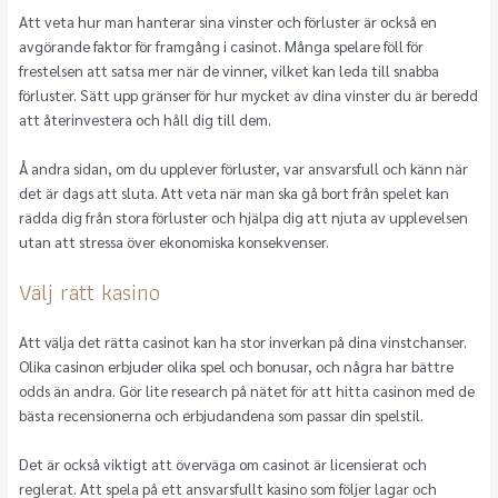
Att veta hur man hanterar sina vinster och förluster är också en
avgörande faktor för framgång i casinot. Många spelare föll för
frestelsen att satsa mer när de vinner, vilket kan leda till snabba
förluster. Sätt upp gränser för hur mycket av dina vinster du är beredd
att återinvestera och håll dig till dem.
Å andra sidan, om du upplever förluster, var ansvarsfull och känn när
det är dags att sluta. Att veta när man ska gå bort från spelet kan
rädda dig från stora förluster och hjälpa dig att njuta av upplevelsen
utan att stressa över ekonomiska konsekvenser.
Välj rätt kasino
Att välja det rätta casinot kan ha stor inverkan på dina vinstchanser.
Olika casinon erbjuder olika spel och bonusar, och några har bättre
odds än andra. Gör lite research på nätet för att hitta casinon med de
bästa recensionerna och erbjudandena som passar din spelstil.
Det är också viktigt att överväga om casinot är licensierat och
reglerat. Att spela på ett ansvarsfullt kasino som följer lagar och