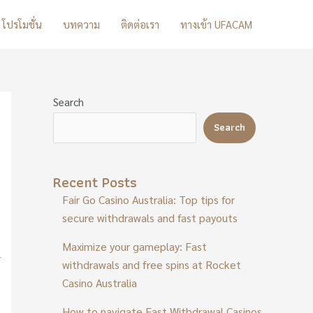
โปรโมชั่น
บทความ
ติดต่อเรา
ทางเข้า UFACAM
Search
Search
Recent Posts
Fair Go Casino Australia: Top tips for
secure withdrawals and fast payouts
Maximize your gameplay: Fast
r
withdrawals and free spins at Rocket
Casino Australia
How to navigate Fast Withdrawal Casinos