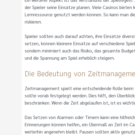
der Spieler seine Einsätze planen. Viele Casinos bieten 
Lernressource genutzt werden können. So kann man die
riskieren.
Spieler sollten auch darauf achten, ihre Einsätze diver
setzen, können kleinere Einsätze auf verschiedene Spiel
sondern minimiert auch das Risiko, das gesamte Budget 
und die Spannung am Spiel erheblich steigern.
Die Bedeutung von Zeitmanagem
Zeitmanagement spielt eine entscheidende Rolle beim v
sollte vorab festgelegt werden. Dies hilft, den Überbli
beschränken. Wenn die Zeit abgelaufen ist, ist es wichti
Das Setzen von Alarmen oder Timern kann eine hilfreich
Erinnerungen können helfen, ein Übermaß an Zeit im Cas
weiterhin angenehm bleibt. Pausen sollten aktiv genut