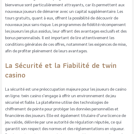
bienvenue sont particulièrement attrayants, car ils permettent aux
nouveaux joueurs de démarrer avec un capital supplémentaire. Les
tours gratuits, quant à eux, offrent la possibilité de découvrir de
nouveaux jeux sans risque. Les programmes de fidélité récompensent
les joueurs les plus assidus, leur offrant des avantages exclusifs et des
bonus personnalisés. Il est important de lire attentivement les
conditions générales de ces offres, notamment les exigences de mise,
afin de profiter pleinement de leurs avantages.
La Sécurité et la Fiabilité de twin
casino
La sécurité est une préoccupation majeure pour les joueurs de casino
en ligne. twin casino s’engage à offrir un environnement de jeu
sécurisé et fiable. La plateforme utilise des technologies de
chiffrement de pointe pour protéger les données personnelles et
financières des joueurs. Elle est également titulaire d’une licence de
jeu valide, délivrée par une autorité de régulation réputée, ce qui
garantit son respect des normes et des réglementations en vigueur.