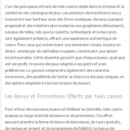
L’un des principaux attraits de twin casino réside dans la richesse et la
variété de son catalogue de jeux. Les amateurs de machines à sous y
trouveront leur bonheur avec des titres classiques, des jeux à jackpot
progressif et des créations plus modernes aux graphismes éblouissants.
Les jeux de table, tels que la roulette, le blackjack et le baccarat,
sont également présents, offrant une expérience authentique de
casino. Pour ceux qui recherchent une immersion totale, les jeux en
direct, animés par de véritables croupiers, constituent une option
incontournable. Cette diversité garantit que chaque joueur, quel que
soit son profil, trouvera des jeux adaptés à ses goûts et à ses
préférences. La gamme comprendra également des variantes
innovantes, des possibilités de tenter sa chance à des jeux uniques, et
des options adaptées à tous les niveaux de joueurs.
Les Bonus et Promotions Offerts par twin casino
Pour attirer de nouveaux joueurs et fidéliser sa clientèle, twin casino
propose un large éventail de bonus et de promotions. Ces offres
peuvent prendre la forme de bonus de bienvenue, de tours gratuits,
de remises en argent et de programmes de fidélité. Les bonus de