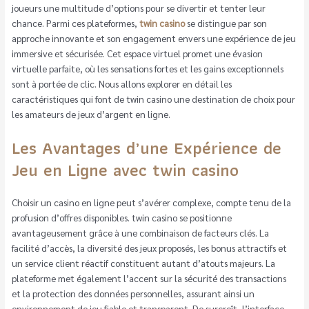
joueurs une multitude d’options pour se divertir et tenter leur
chance. Parmi ces plateformes,
twin casino
se distingue par son
approche innovante et son engagement envers une expérience de jeu
immersive et sécurisée. Cet espace virtuel promet une évasion
virtuelle parfaite, où les sensations fortes et les gains exceptionnels
sont à portée de clic. Nous allons explorer en détail les
caractéristiques qui font de twin casino une destination de choix pour
les amateurs de jeux d’argent en ligne.
Les Avantages d’une Expérience de
Jeu en Ligne avec twin casino
Choisir un casino en ligne peut s’avérer complexe, compte tenu de la
profusion d’offres disponibles. twin casino se positionne
avantageusement grâce à une combinaison de facteurs clés. La
facilité d’accès, la diversité des jeux proposés, les bonus attractifs et
un service client réactif constituent autant d’atouts majeurs. La
plateforme met également l’accent sur la sécurité des transactions
et la protection des données personnelles, assurant ainsi un
environnement de jeu fiable et transparent. De surcroît, l’interface