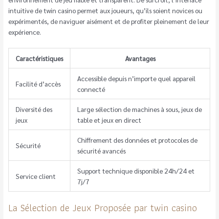
intuitive de twin casino permet aux joueurs, qu’ils soient novices ou
expérimentés, de naviguer aisément et de profiter pleinement de leur
expérience.
Caractéristiques
Avantages
Accessible depuis n’importe quel appareil
Facilité d’accès
connecté
Diversité des
Large sélection de machines à sous, jeux de
jeux
table et jeux en direct
Chiffrement des données et protocoles de
Sécurité
sécurité avancés
Support technique disponible 24h/24 et
Service client
7j/7
La Sélection de Jeux Proposée par twin casino