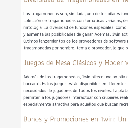
Las tragamonedas son, sin duda, uno de los pilares fu
colección de tragamonedas con temáticas variadas, des
mitología. La diversidad de funciones especiales, como 
y aumenta las posibilidades de ganar. Además, 1win a
últimos lanzamientos de los proveedores de software má
tragamonedas por nombre, tema o proveedor, lo que pe
Juegos de Mesa Clásicos y Modern
Además de las tragamonedas, 1win ofrece una amplia g
baccarat. Estos juegos están disponibles en diferentes 
necesidades de jugadores de todos los niveles. La plat
permiten a los jugadores interactuar con crupieres real
especialmente atractiva para aquellos que buscan recre
Bonos y Promociones en 1win: Un 