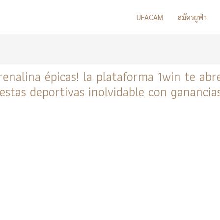
UFACAM
สมัครยูฟ่า
renalina épicas! la plataforma 1win te abr
estas deportivas inolvidable con ganancia