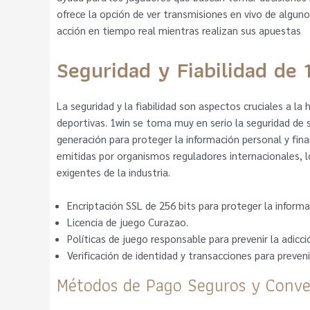
ofrece la opción de ver transmisiones en vivo de alguno
acción en tiempo real mientras realizan sus apuestas
Seguridad y Fiabilidad de 
La seguridad y la fiabilidad son aspectos cruciales a la
deportivas. 1win se toma muy en serio la seguridad de s
generación para proteger la información personal y fina
emitidas por organismos reguladores internacionales, 
exigentes de la industria.
Encriptación SSL de 256 bits para proteger la informa
Licencia de juego Curazao.
Políticas de juego responsable para prevenir la adicci
Verificación de identidad y transacciones para prevenir
Métodos de Pago Seguros y Conve