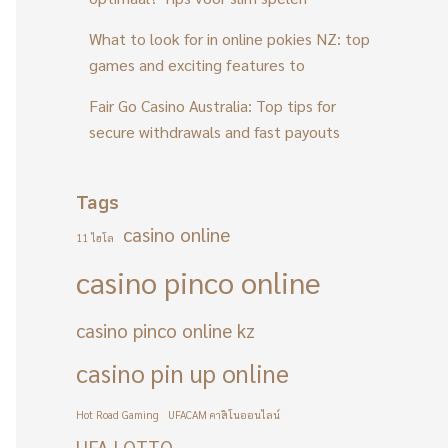
What to look for in online pokies NZ: top
games and exciting features to
Fair Go Casino Australia: Top tips for
secure withdrawals and fast payouts
Tags
casino online
11 ไฮโล
casino pinco online
casino pinco online kz
casino pin up online
Hot Road Gaming
UFACAM คาสิโนออนไลน์
UFA LOTTO