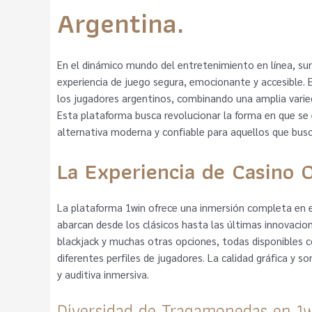
Argentina.
En el dinámico mundo del entretenimiento en línea, s
experiencia de juego segura, emocionante y accesible.
los jugadores argentinos, combinando una amplia varied
Esta plataforma busca revolucionar la forma en que se 
alternativa moderna y confiable para aquellos que busca
La Experiencia de Casino 
La plataforma 1win ofrece una inmersión completa en e
abarcan desde los clásicos hasta las últimas innovacion
blackjack y muchas otras opciones, todas disponibles c
diferentes perfiles de jugadores. La calidad gráfica y 
y auditiva inmersiva.
Diversidad de Tragamonedas en 1