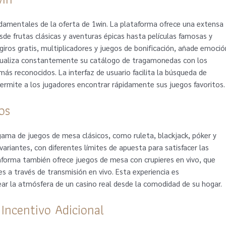
ndamentales de la oferta de 1win. La plataforma ofrece una extensa
de frutas clásicas y aventuras épicas hasta películas famosas y
giros gratis, multiplicadores y juegos de bonificación, añade emoció
ctualiza constantemente su catálogo de tragamonedas con los
s reconocidos. La interfaz de usuario facilita la búsqueda de
rmite a los jugadores encontrar rápidamente sus juegos favoritos.
os
ama de juegos de mesa clásicos, como ruleta, blackjack, póker y
variantes, con diferentes límites de apuesta para satisfacer las
aforma también ofrece juegos de mesa con crupieres en vivo, que
es a través de transmisión en vivo. Esta experiencia es
ar la atmósfera de un casino real desde la comodidad de su hogar.
Incentivo Adicional