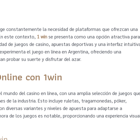
urge constantemente la necesidad de plataformas que ofrezcan una
 En este contexto,
1 win
se presenta como una opción atractiva para
ad de juegos de casino, apuestas deportivas y una interfaz intuitiva
experimenta el juego en línea en Argentina, ofreciendo una
n probar su suerte y disfrutar del azar.
Online con 1win
l mundo del casino en línea, con una amplia selección de juegos qu
es de la industria. Esto incluye ruletas, tragamonedas, póker,
on diversas variantes y niveles de apuesta para adaptarse a
sonora de los juegos es notable, proporcionando una experiencia visua
win