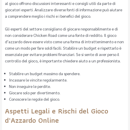
al gioco offrono discussioni interessanti e consigli utili da parte di
giocatori esperti. Analizzare diverse fonti di informazione può aiutare
a comprendere meglio i rischi e i benefici del gioco.
Gli esperti del settore consigliano di giocare responsabilmente e di
non considerare Chicken Road come una fonte di reddito. Il gioco
d’azzardo deve essere visto come una forma di intrattenimento e non
come un modo per fare soldi facili. Stabilire un budget e rispettarlo è
essenziale per evitare problemi finanziari. Se si sente di aver perso il
controllo del gioco, è importante chiedere aiuto a un professionista.
Stabilire un budget massimo da spendere.
Incassare le vincite regolarmente.
Non inseguire le perdite.
Giocare solo per divertimento.
Conoscere le regole del gioco.
Aspetti Legali e Rischi del Gioco
d’Azzardo Online