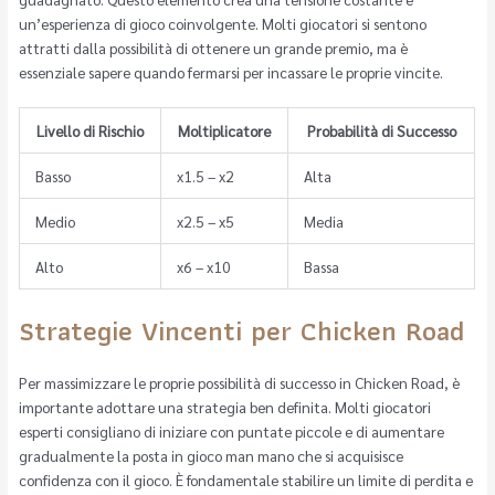
un’esperienza di gioco coinvolgente. Molti giocatori si sentono
attratti dalla possibilità di ottenere un grande premio, ma è
essenziale sapere quando fermarsi per incassare le proprie vincite.
Livello di Rischio
Moltiplicatore
Probabilità di Successo
Basso
x1.5 – x2
Alta
Medio
x2.5 – x5
Media
Alto
x6 – x10
Bassa
Strategie Vincenti per Chicken Road
Per massimizzare le proprie possibilità di successo in Chicken Road, è
importante adottare una strategia ben definita. Molti giocatori
esperti consigliano di iniziare con puntate piccole e di aumentare
gradualmente la posta in gioco man mano che si acquisisce
confidenza con il gioco. È fondamentale stabilire un limite di perdita e