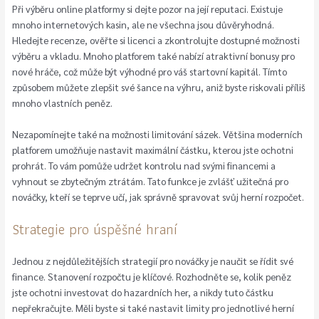
Při výběru online platformy si dejte pozor na její reputaci. Existuje
mnoho internetových kasin, ale ne všechna jsou důvěryhodná.
Hledejte recenze, ověřte si licenci a zkontrolujte dostupné možnosti
výběru a vkladu. Mnoho platforem také nabízí atraktivní bonusy pro
nové hráče, což může být výhodné pro váš startovní kapitál. Tímto
způsobem můžete zlepšit své šance na výhru, aniž byste riskovali příliš
mnoho vlastních peněz.
Nezapomínejte také na možnosti limitování sázek. Většina moderních
platforem umožňuje nastavit maximální částku, kterou jste ochotni
prohrát. To vám pomůže udržet kontrolu nad svými financemi a
vyhnout se zbytečným ztrátám. Tato funkce je zvlášť užitečná pro
nováčky, kteří se teprve učí, jak správně spravovat svůj herní rozpočet.
Strategie pro úspěšné hraní
Jednou z nejdůležitějších strategií pro nováčky je naučit se řídit své
finance. Stanovení rozpočtu je klíčové. Rozhodněte se, kolik peněz
jste ochotni investovat do hazardních her, a nikdy tuto částku
nepřekračujte. Měli byste si také nastavit limity pro jednotlivé herní