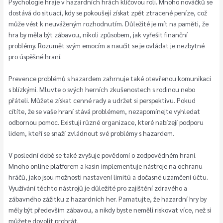
Psychologie hraje v hazardních hrách klíčovou roli. Mnoho nováčků se
dostává do situací, kdy se pokoušejí získat zpět ztracené peníze, což
může vést k neuváženým rozhodnutím. Důležité je mít na paměti, že
hra by měla být zábavou, nikoli způsobem, jak vyřešit finanční
problémy. Rozumět svým emocím a naučit se je ovládat je nezbytné
pro úspěšné hraní.
Prevence problémů s hazardem zahrnuje také otevřenou komunikaci
s blízkými. Mluvte o svých herních zkušenostech s rodinou nebo
přáteli. Můžete získat cenné rady a udržet si perspektivu. Pokud
cítíte, že se vaše hraní stává problémem, nezapomínejte vyhledat
odbornou pomoc. Existují různé organizace, které nabízejí podporu
lidem, kteří se snaží zvládnout své problémy s hazardem.
V poslední době se také zvyšuje povědomí o zodpovědném hraní.
Mnoho online platforem a kasin implementuje nástroje na ochranu
hráčů, jako jsou možnosti nastavení limitů a dočasné uzamčení účtu.
Využívání těchto nástrojů je důležité pro zajištění zdravého a
zábavného zážitku z hazardních her. Pamatujte, že hazardní hry by
měly být především zábavou, a nikdy byste neměli riskovat více, než si
můžete dovolit prohrát.