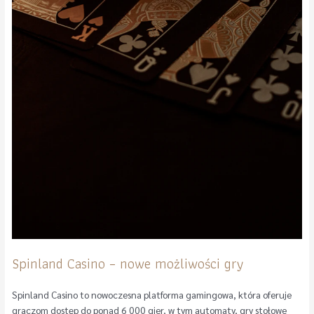
Spinland Casino – nowe możliwości gry
Spinland Casino to nowoczesna platforma gamingowa, która oferuje
graczom dostęp do ponad 6 000 gier, w tym automaty, gry stołowe