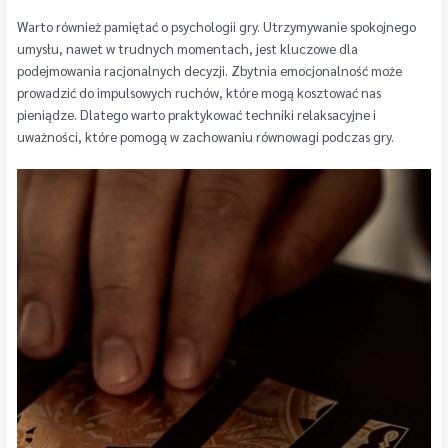
Warto również pamiętać o psychologii gry. Utrzymywanie spokojnego
umysłu, nawet w trudnych momentach, jest kluczowe dla
podejmowania racjonalnych decyzji. Zbytnia emocjonalność może
prowadzić do impulsowych ruchów, które mogą kosztować nas
pieniądze. Dlatego warto praktykować techniki relaksacyjne i
uważności, które pomogą w zachowaniu równowagi podczas gry.