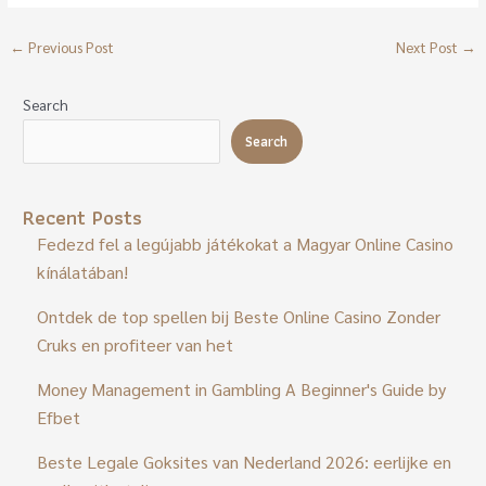
←
Previous Post
Next Post
→
Search
Search
Recent Posts
Fedezd fel a legújabb játékokat a Magyar Online Casino
kínálatában!
Ontdek de top spellen bij Beste Online Casino Zonder
Cruks en profiteer van het
Money Management in Gambling A Beginner's Guide by
Efbet
Beste Legale Goksites van Nederland 2026: eerlijke en