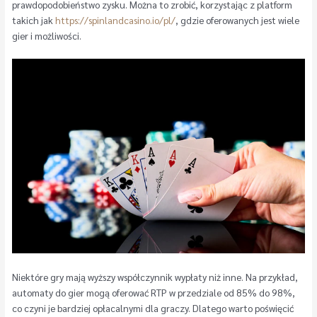
prawdopodobieństwo zysku. Można to zrobić, korzystając z platform
takich jak
https://spinlandcasino.io/pl/
, gdzie oferowanych jest wiele
gier i możliwości.
Niektóre gry mają wyższy współczynnik wypłaty niż inne. Na przykład,
automaty do gier mogą oferować RTP w przedziale od 85% do 98%,
co czyni je bardziej opłacalnymi dla graczy. Dlatego warto poświęcić