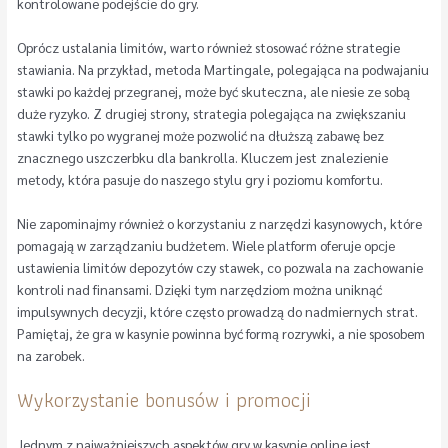
kontrolowane podejście do gry.
Oprócz ustalania limitów, warto również stosować różne strategie
stawiania. Na przykład, metoda Martingale, polegająca na podwajaniu
stawki po każdej przegranej, może być skuteczna, ale niesie ze sobą
duże ryzyko. Z drugiej strony, strategia polegająca na zwiększaniu
stawki tylko po wygranej może pozwolić na dłuższą zabawę bez
znacznego uszczerbku dla bankrolla. Kluczem jest znalezienie
metody, która pasuje do naszego stylu gry i poziomu komfortu.
Nie zapominajmy również o korzystaniu z narzędzi kasynowych, które
pomagają w zarządzaniu budżetem. Wiele platform oferuje opcje
ustawienia limitów depozytów czy stawek, co pozwala na zachowanie
kontroli nad finansami. Dzięki tym narzędziom można uniknąć
impulsywnych decyzji, które często prowadzą do nadmiernych strat.
Pamiętaj, że gra w kasynie powinna być formą rozrywki, a nie sposobem
na zarobek.
Wykorzystanie bonusów i promocji
Jednym z najważniejszych aspektów gry w kasynie online jest