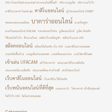
UFA เว็บตรงไม่ผ่านเอเย่นต์ ฝากถอนไม่มีขั้นต่ำ
กติกาเกมรูเล็ต
กติกาเกมวัววัว
คาสิโนออนไลน์
คาสิโนบาคาร่า ใหม่ล่าสุด
ดูไก่ชนออนไลน์ UFABET
บาคาร่าออนไลน์
ทดลองเล่นเกมสล็อต
มวยกัมพูชา
มวยไทยออนไลน์ UFACAM
ราคาต่อรองไก่ชน
รูเล็ตออนไลน์
รูเล็ต เงินจริง
วิธีเล่นไพ่วัววัว
ศึกมวยไทย
สมัครเว็บพนันยูฟ่า
สมัครเว็บมวย UFA
สล็อตออนไลน์
สล็อตได้เงินจริง เว็บ UFA
เกมคาสิโนถ่ายทอดสด
เกมพนันพื้นบ้าน
เกมรูเล็ตถ่ายทอดสด
เกมสล็อตแตกง่าย
เกมไพ่คาสิโนสด
เข้าเล่น UFACAM
เค้าไพ่บาคาร่า
เล่นเกมคาสิโนบนมือถือ
เล่นเกมพนันบนมือถือ
เล่นเกมสล็อต ค่ายไหนดี
เล่นไพ่ออนไลน์
เว็บคาสิโนออนไลน์
เว็บคาสิโน ได้เงินจริง
เว็บพนันออนไลน์ที่ดีที่สุด
แทงมวย R1
ไพ่บาคาร่า เจ้ามือหุ่นยนต์
ไพ่วัววัว UFA
ไฮโลถ่ายทอดสด
Categories