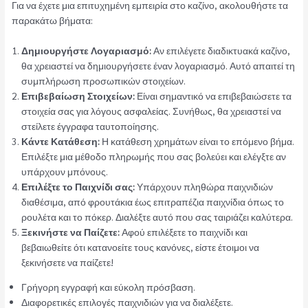
Για να έχετε μια επιτυχημένη εμπειρία στο καζίνο, ακολουθήστε τα
παρακάτω βήματα:
Δημιουργήστε Λογαριασμό:
Αν επιλέγετε διαδικτυακά καζίνο,
θα χρειαστεί να δημιουργήσετε έναν λογαριασμό. Αυτό απαιτεί τη
συμπλήρωση προσωπικών στοιχείων.
Επιβεβαίωση Στοιχείων:
Είναι σημαντικό να επιβεβαιώσετε τα
στοιχεία σας για λόγους ασφαλείας. Συνήθως, θα χρειαστεί να
στείλετε έγγραφα ταυτοποίησης.
Κάντε Κατάθεση:
Η κατάθεση χρημάτων είναι το επόμενο βήμα.
Επιλέξτε μια μέθοδο πληρωμής που σας βολεύει και ελέγξτε αν
υπάρχουν μπόνους.
Επιλέξτε το Παιχνίδι σας:
Υπάρχουν πληθώρα παιχνιδιών
διαθέσιμα, από φρουτάκια έως επιτραπέζια παιχνίδια όπως το
ρουλέτα και το πόκερ. Διαλέξτε αυτό που σας ταιριάζει καλύτερα.
Ξεκινήστε να Παίζετε:
Αφού επιλέξετε το παιχνίδι και
βεβαιωθείτε ότι κατανοείτε τους κανόνες, είστε έτοιμοι να
ξεκινήσετε να παίζετε!
Γρήγορη εγγραφή και εύκολη πρόσβαση.
Διαφορετικές επιλογές παιχνιδιών για να διαλέξετε.