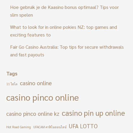
Hoe gebruik je de Kaasino bonus optimaal? Tips voor
slim spelen
What to look for in online pokies NZ: top games and
exciting features to
Fair Go Casino Australia: Top tips for secure withdrawals
and fast payouts
Tags
casino online
11 ไฮโล
casino pinco online
casino pin up online
casino pinco online kz
UFA LOTTO
Hot Road Gaming
UFACAM คาสิโนออนไลน์