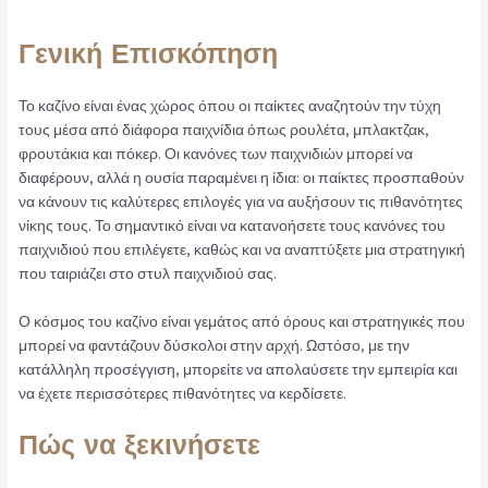
Γενική Επισκόπηση
Το καζίνο είναι ένας χώρος όπου οι παίκτες αναζητούν την τύχη
τους μέσα από διάφορα παιχνίδια όπως ρουλέτα, μπλακτζακ,
φρουτάκια και πόκερ. Οι κανόνες των παιχνιδιών μπορεί να
διαφέρουν, αλλά η ουσία παραμένει η ίδια: οι παίκτες προσπαθούν
να κάνουν τις καλύτερες επιλογές για να αυξήσουν τις πιθανότητες
νίκης τους. Το σημαντικό είναι να κατανοήσετε τους κανόνες του
παιχνιδιού που επιλέγετε, καθώς και να αναπτύξετε μια στρατηγική
που ταιριάζει στο στυλ παιχνιδιού σας.
Ο κόσμος του καζίνο είναι γεμάτος από όρους και στρατηγικές που
μπορεί να φαντάζουν δύσκολοι στην αρχή. Ωστόσο, με την
κατάλληλη προσέγγιση, μπορείτε να απολαύσετε την εμπειρία και
να έχετε περισσότερες πιθανότητες να κερδίσετε.
Πώς να ξεκινήσετε