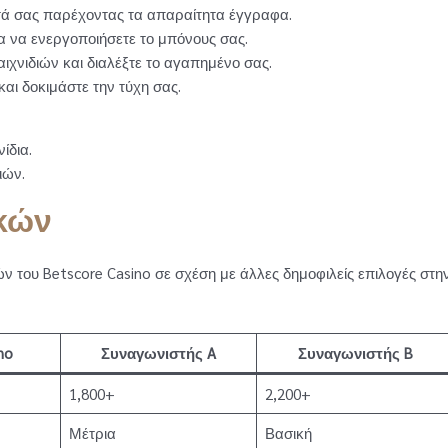
τά σας παρέχοντας τα απαραίτητα έγγραφα.
α να ενεργοποιήσετε το μπόνους σας.
αιχνιδιών και διαλέξτε το αγαπημένο σας.
αι δοκιμάστε την τύχη σας.
ίδια.
ιών.
κών
ν του Betscore Casino σε σχέση με άλλες δημοφιλείς επιλογές στη
no
Συναγωνιστής A
Συναγωνιστής B
1,800+
2,200+
Μέτρια
Βασική