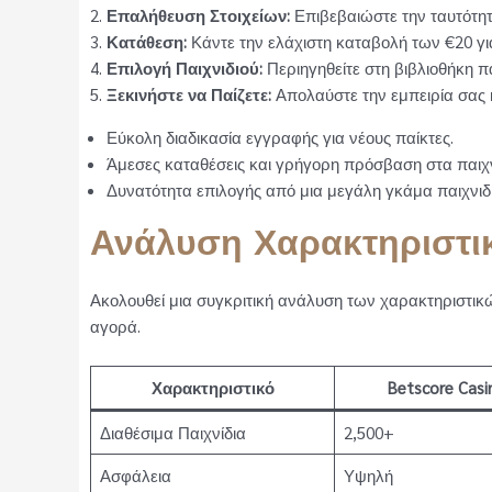
Επαλήθευση Στοιχείων:
Επιβεβαιώστε την ταυτότη
Κατάθεση:
Κάντε την ελάχιστη καταβολή των €20 γι
Επιλογή Παιχνιδιού:
Περιηγηθείτε στη βιβλιοθήκη π
Ξεκινήστε να Παίζετε:
Απολαύστε την εμπειρία σας κ
Εύκολη διαδικασία εγγραφής για νέους παίκτες.
Άμεσες καταθέσεις και γρήγορη πρόσβαση στα παιχν
Δυνατότητα επιλογής από μια μεγάλη γκάμα παιχνιδ
Ανάλυση Χαρακτηριστι
Ακολουθεί μια συγκριτική ανάλυση των χαρακτηριστικώ
αγορά.
Χαρακτηριστικό
Betscore Casi
Διαθέσιμα Παιχνίδια
2,500+
Ασφάλεια
Υψηλή