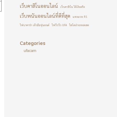
เว็บคาสิโนออนไลน์
เว็บคาสิโน ได้เงินจริง
เว็บพนันออนไลน์ที่ดีที่สุด
แทงมวย R1
α
ไพ่บาคาร่า เจ้ามือหุ่นยนต์
ไพ่วัววัว UFA
ไฮโลถ่ายทอดสด
Categories
ufacam