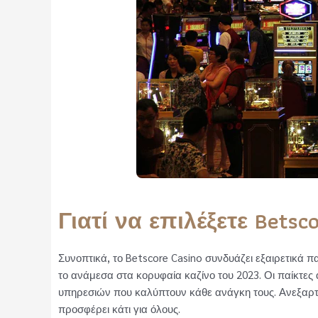
Γιατί να επιλέξετε Betsco
Συνοπτικά, το Betscore Casino συνδυάζει εξαιρετικά π
το ανάμεσα στα κορυφαία καζίνο του 2023. Οι παίκτε
υπηρεσιών που καλύπτουν κάθε ανάγκη τους. Ανεξαρτήτ
προσφέρει κάτι για όλους.