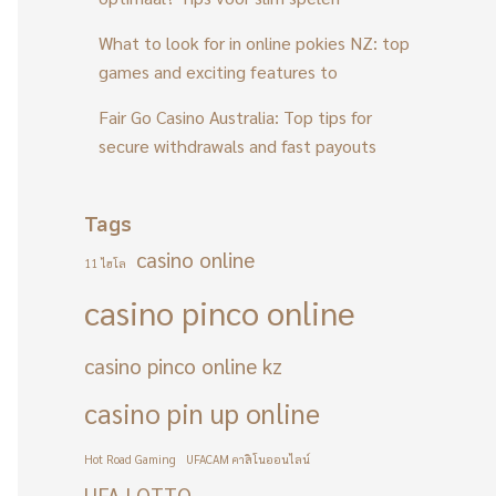
What to look for in online pokies NZ: top
games and exciting features to
Fair Go Casino Australia: Top tips for
secure withdrawals and fast payouts
Tags
casino online
11 ไฮโล
casino pinco online
casino pinco online kz
casino pin up online
Hot Road Gaming
UFACAM คาสิโนออนไลน์
UFA LOTTO