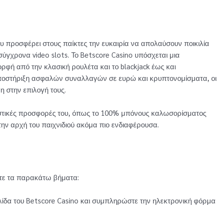
ου προσφέρει στους παίκτες την ευκαιρία να απολαύσουν ποικιλία
ύγχρονα video slots. Το Betscore Casino υπόσχεται μια
ρφή από την κλασική ρουλέτα και το blackjack έως και
υποστήριξη ασφαλών συναλλαγών σε ευρώ και κρυπτονομίσματα, οι
 στην επιλογή τους.
λκυστικές προσφορές του, όπως το 100% μπόνους καλωσορίσματος
ην αρχή του παιχνιδιού ακόμα πιο ενδιαφέρουσα.
στε τα παρακάτω βήματα:
λίδα του Betscore Casino και συμπληρώστε την ηλεκτρονική φόρμα