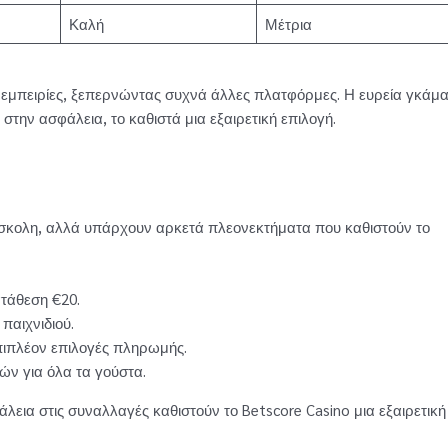
Καλή
Μέτρια
ι εμπειρίες, ξεπερνώντας συχνά άλλες πλατφόρμες. Η ευρεία γκάμ
την ασφάλεια, το καθιστά μια εξαιρετική επιλογή.
δύσκολη, αλλά υπάρχουν αρκετά πλεονεκτήματα που καθιστούν το
τάθεση €20.
παιχνιδιού.
πιπλέον επιλογές πληρωμής.
ν για όλα τα γούστα.
λεια στις συναλλαγές καθιστούν το Betscore Casino μια εξαιρετική