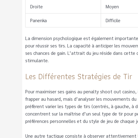
Droite
Moyen
Panenka
Difficile
La dimension psychologique est également importante.
pour réussir ses tirs. La capacité à anticiper les mouve
ses chances de gain. L’attrait du jeu réside dans cette 
stimulante.
Les Différentes Stratégies de Tir
Pour maximiser ses gains au penalty shoot out casino, il
frapper au hasard, mais d’analyser les mouvements du 
préfèrent varier les types de tirs (centrés, à gauche, à 
concentrent sur la maîtrise d’un seul type de tir pour p
préférences personnelles et du style de jeu de chaque j
Une autre tactique consiste à observer attentivement les