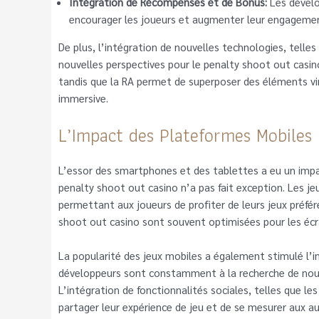
Intégration de Récompenses et de Bonus:
Les dévelo
encourager les joueurs et augmenter leur engageme
De plus, l’intégration de nouvelles technologies, telles 
nouvelles perspectives pour le penalty shoot out casino
tandis que la RA permet de superposer des éléments vir
immersive.
L’Impact des Plateformes Mobiles
L’essor des smartphones et des tablettes a eu un impact
penalty shoot out casino n’a pas fait exception. Les j
permettant aux joueurs de profiter de leurs jeux préfé
shoot out casino sont souvent optimisées pour les écran
La popularité des jeux mobiles a également stimulé l’
développeurs sont constamment à la recherche de nouvel
L’intégration de fonctionnalités sociales, telles que l
partager leur expérience de jeu et de se mesurer aux a