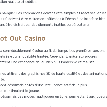
ion réaliste et crédible.
ile à naviguer. Les commandes doivent être simples et réactives, et les
 tirs) doivent être clairement affichées à l’écran. Une interface bien
ns être distrait par des éléments inutiles ou déroutants.
oot Out Casino
 a considérablement évolué au fil du temps. Les premières versions
elisés et une jouabilité limitée. Cependant, grâce aux progrès
ffrent une expérience de jeu bien plus immersive et réaliste.
nes utilisent des graphismes 3D de haute qualité et des animations
ste.
ont désormais dotés d’une intelligence artificielle plus
es et stimulant le joueur.
 désormais des modes multijoueur en ligne, permettant aux joueur