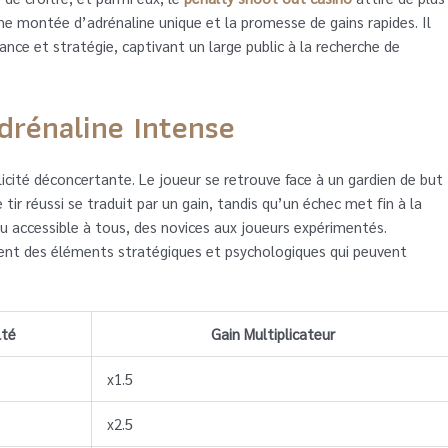
une montée d’adrénaline unique et la promesse de gains rapides. Il
ance et stratégie, captivant un large public à la recherche de
drénaline Intense
icité déconcertante. Le joueur se retrouve face à un gardien de but
 tir réussi se traduit par un gain, tandis qu’un échec met fin à la
eu accessible à tous, des novices aux joueurs expérimentés.
hent des éléments stratégiques et psychologiques qui peuvent
lté
Gain Multiplicateur
x1.5
x2.5