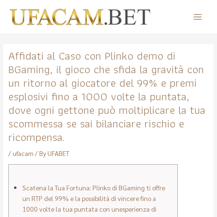
Skip
to
Main
content
Menu
Affidati al Caso con Plinko demo di
BGaming, il gioco che sfida la gravità con
un ritorno al giocatore del 99% e premi
esplosivi fino a 1000 volte la puntata,
dove ogni gettone può moltiplicare la tua
scommessa se sai bilanciare rischio e
ricompensa.
/
ufacam
/ By
UFABET
Scatena la Tua Fortuna: Plinko di BGaming ti offre
un RTP del 99% e la possibilità di vincere fino a
1000 volte la tua puntata con unesperienza di