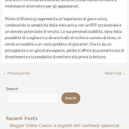
interessanti alternative per gli appassionati.
Plinko di BGaming rappresenta un’esperienza di gioco unica,
combinando la semplicità della meccanica con un RTP eccezionale e
un elevato potenziale di vincita. La sua personalizzabilità, data dalla
possibilità di scegliere tra diversi livelli di rischio e numero di linee, lo
rende accessibile a un vasto pubblico di giocatori. Che tu sia un
principiante o un giocatore esperto, plinko ti offrirà sicuramente ore di
divertimento e la possibilità di mettere alla prova la fortuna.
←
Previous Post
Next Post
→
Search
Search
Recent Posts
Magyar Online Casino: a legjobb élő cashback ajánlatok