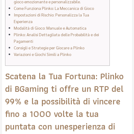
gioco emozionante e personalizzabile.
Come Funziona Plinko: La Meccanica di Gioco
Impostazioni di Rischio: Personalizza la Tua
Esperienza
Modalità di Gioco: Manuale e Automatica
Plinko: Analisi Dettagliata delle Probabilità e dei
Pagamenti
Consigli e Strategie per Giocare a Plinko
Variazioni e Giochi Simili a Plinko
Scatena la Tua Fortuna: Plinko
di BGaming ti offre un RTP del
99% e la possibilità di vincere
fino a 1000 volte la tua
puntata con unesperienza di