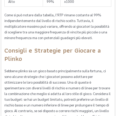
Alto
99%
x1000
Come si può notare dalla tabella, l’RTP rimane costante al 99%
indipendentemente dal livello di rischio scelto. Tuttavia, il
moltiplicatore massimo può variare, offrendo ai giocatori la possibilità
di scegliere tra una maggiore frequenza di vincite più piccole o una
minore frequenza ma con potenziali guadagni più elevati.
Consigli e Strategie per Giocare a
Plinko
Sebbene plinko sia un gioco basato principalmente sulla fortuna, ci
sono alcune strategie che i giocatori possono adottare per
ottimizzare le loro possibilità di successo. Una di queste è
sperimentare con diversi livelli di rischio e numero di linee per trovare
la combinazione che meglio si adatta al loro stile di gioco. Considera il
tuo budget: se hai un budget limitato, potresti preferire un livello di
rischio basso e un numero inferiore di linee per prolungare il tempo di
gioco. Al contrario, se sei disposto a correre rischi maggiori, un livello