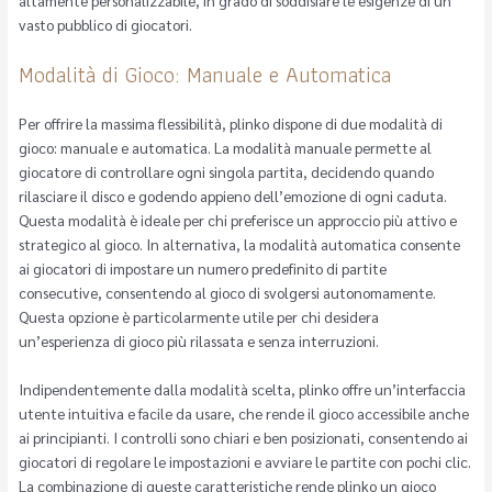
altamente personalizzabile, in grado di soddisfare le esigenze di un
vasto pubblico di giocatori.
Modalità di Gioco: Manuale e Automatica
Per offrire la massima flessibilità, plinko dispone di due modalità di
gioco: manuale e automatica. La modalità manuale permette al
giocatore di controllare ogni singola partita, decidendo quando
rilasciare il disco e godendo appieno dell’emozione di ogni caduta.
Questa modalità è ideale per chi preferisce un approccio più attivo e
strategico al gioco. In alternativa, la modalità automatica consente
ai giocatori di impostare un numero predefinito di partite
consecutive, consentendo al gioco di svolgersi autonomamente.
Questa opzione è particolarmente utile per chi desidera
un’esperienza di gioco più rilassata e senza interruzioni.
Indipendentemente dalla modalità scelta, plinko offre un’interfaccia
utente intuitiva e facile da usare, che rende il gioco accessibile anche
ai principianti. I controlli sono chiari e ben posizionati, consentendo ai
giocatori di regolare le impostazioni e avviare le partite con pochi clic.
La combinazione di queste caratteristiche rende plinko un gioco