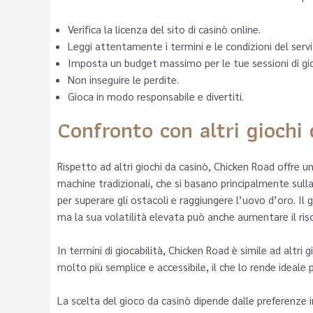
Verifica la licenza del sito di casinò online.
Leggi attentamente i termini e le condizioni del servi
Imposta un budget massimo per le tue sessioni di gi
Non inseguire le perdite.
Gioca in modo responsabile e divertiti.
Confronto con altri giochi 
Rispetto ad altri giochi da casinò, Chicken Road offre u
machine tradizionali, che si basano principalmente sulla
per superare gli ostacoli e raggiungere l’uovo d’oro. Il 
ma la sua volatilità elevata può anche aumentare il risc
In termini di giocabilità, Chicken Road è simile ad altri g
molto più semplice e accessibile, il che lo rende ideale 
La scelta del gioco da casinò dipende dalle preferenze indi