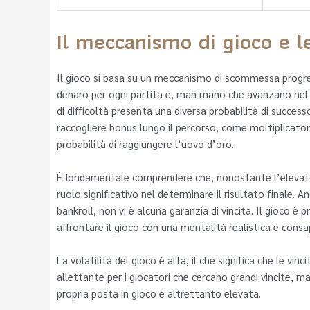
Il meccanismo di gioco e le
Il gioco si basa su un meccanismo di scommessa progr
denaro per ogni partita e, man mano che avanzano nel 
di difficoltà presenta una diversa probabilità di succes
raccogliere bonus lungo il percorso, come moltiplicatori
probabilità di raggiungere l’uovo d’oro.
È fondamentale comprendere che, nonostante l’elevato
ruolo significativo nel determinare il risultato finale.
bankroll, non vi è alcuna garanzia di vincita. Il gioco
affrontare il gioco con una mentalità realistica e consap
La volatilità del gioco è alta, il che significa che le 
allettante per i giocatori che cercano grandi vincite, m
propria posta in gioco è altrettanto elevata.