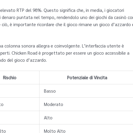
o elevato RTP del 98%. Questo significa che, in media, i giocatori
i denaro puntata nel tempo, rendendolo uno dei giochi da casinò co
e ciò, è importante ricordare che il gioco rimane un gioco d’azzardo 
a colonna sonora allegra e coinvolgente. L’interfaccia utente è
esperti. Chicken Road è progettato per essere un gioco accessibile a
ndo del gioco d’azzardo.
Rischio
Potenziale di Vincita
Basso
to
Moderato
Alto
lto
Molto Alto