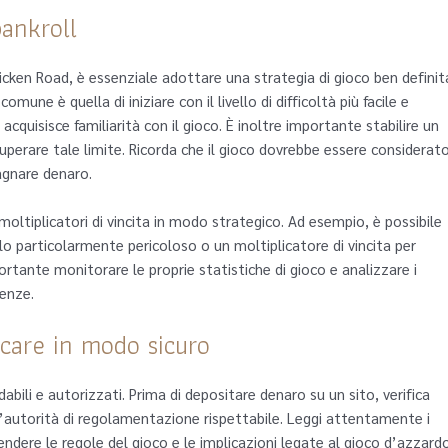
bankroll
hicken Road, è essenziale adottare una strategia di gioco ben definit
une è quella di iniziare con il livello di difficoltà più facile e
quisisce familiarità con il gioco. È inoltre importante stabilire un
uperare tale limite. Ricorda che il gioco dovrebbe essere considerat
agnare denaro.
i moltiplicatori di vincita in modo strategico. Ad esempio, è possibile
o particolarmente pericoloso o un moltiplicatore di vincita per
ortante monitorare le proprie statistiche di gioco e analizzare i
denze.
iocare in modo sicuro
dabili e autorizzati. Prima di depositare denaro su un sito, verifica
un’autorità di regolamentazione rispettabile. Leggi attentamente i
rendere le regole del gioco e le implicazioni legate al gioco d’azzardo