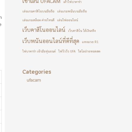
เข้าเล่น UFACAM
เค้าไพ่บาคาร่า
เล่นเกมคาสิโนบนมือถือ
เล่นเกมพนันบนมือถือ
n
เล่นเกมสล็อต ค่ายไหนดี
เล่นไพ่ออนไลน์
e
เว็บคาสิโนออนไลน์
เว็บคาสิโน ได้เงินจริง
เว็บพนันออนไลน์ที่ดีที่สุด
แทงมวย R1
ไพ่บาคาร่า เจ้ามือหุ่นยนต์
ไพ่วัววัว UFA
ไฮโลถ่ายทอดสด
Categories
ufacam