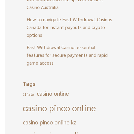
Casino Australia
How to navigate Fast Withdrawal Casinos
Canada for instant payouts and crypto
options
Fast Withdrawal Casino: essential
features for secure payments and rapid
game access
Tags
casino online
11 ไฮโล
casino pinco online
casino pinco online kz