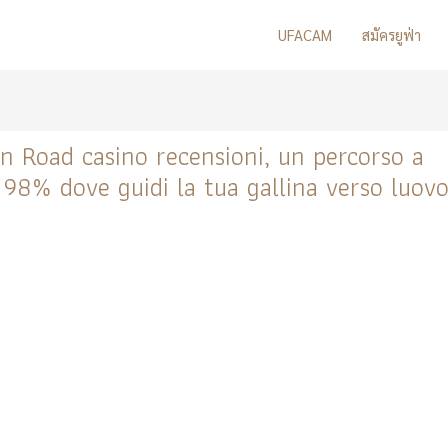
UFACAM
สมัครยูฟ่า
ken Road casino recensioni, un percorso a
 98% dove guidi la tua gallina verso luov