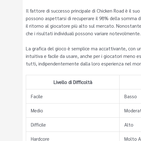
Il fattore di successo principale di Chicken Road è il su
possono aspettarsi di recuperare il 98% della somma d
il ritorno al giocatore più alto sul mercato. Nonostant
che i risultati individuali possono variare notevolmente.
La grafica del gioco è semplice ma accattivante, con un
intuitiva e facile da usare, anche per i giocatori meno 
tutti, indipendentemente dalla loro esperienza nel mo
Livello di Difficoltà
Facile
Basso
Medio
Modera
Difficile
Alto
Hardcore
Molto A