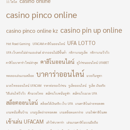
casino online
11 ไฮโล
casino pinco online
casino pin up online
casino pinco online kz
UFA LOTTO
Hot Road Gaming
UFACAM คาสิโนออนไลน์
UFA เว็บตรงไม่ผ่านเอเย่นต์ ฝากถอนไม่มีขั้นต่ำ
กติกาเกมรูเล็ต
กติกาเกมวัววัว
คาสิโนออนไลน์
คาสิโนบาคาร่า ใหม่ล่าสุด
ดูไก่ชนออนไลน์ UFABET
บาคาร่าออนไลน์
ทดลองเล่นเกมสล็อต
มวยกัมพูชา
มวยไทยออนไลน์ UFACAM
ราคาต่อรองไก่ชน
รูเล็ตออนไลน์
รูเล็ต เงินจริง
วิธีเล่นไพ่วัววัว
ศึกมวยไทย
สมัครเว็บพนันยูฟ่า
สมัครเว็บมวย UFA
สล็อตออนไลน์
สล็อตได้เงินจริง เว็บ UFA
เกมคาสิโนถ่ายทอดสด
เกมพนันพื้นบ้าน
เกมรูเล็ตถ่ายทอดสด
เกมสล็อตแตกง่าย
เกมไพ่คาสิโนสด
เข้าเล่น UFACAM
เค้าไพ่บาคาร่า
เล่นเกมคาสิโนบนมือถือ