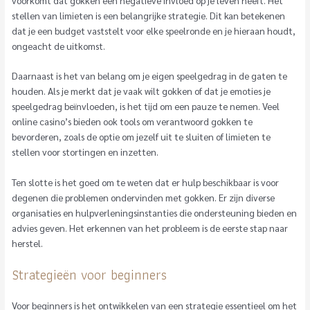
stellen van limieten is een belangrijke strategie. Dit kan betekenen
dat je een budget vaststelt voor elke speelronde en je hieraan houdt,
ongeacht de uitkomst.
Daarnaast is het van belang om je eigen speelgedrag in de gaten te
houden. Als je merkt dat je vaak wilt gokken of dat je emoties je
speelgedrag beïnvloeden, is het tijd om een pauze te nemen. Veel
online casino’s bieden ook tools om verantwoord gokken te
bevorderen, zoals de optie om jezelf uit te sluiten of limieten te
stellen voor stortingen en inzetten.
Ten slotte is het goed om te weten dat er hulp beschikbaar is voor
degenen die problemen ondervinden met gokken. Er zijn diverse
organisaties en hulpverleningsinstanties die ondersteuning bieden en
advies geven. Het erkennen van het probleem is de eerste stap naar
herstel.
Strategieën voor beginners
Voor beginners is het ontwikkelen van een strategie essentieel om het