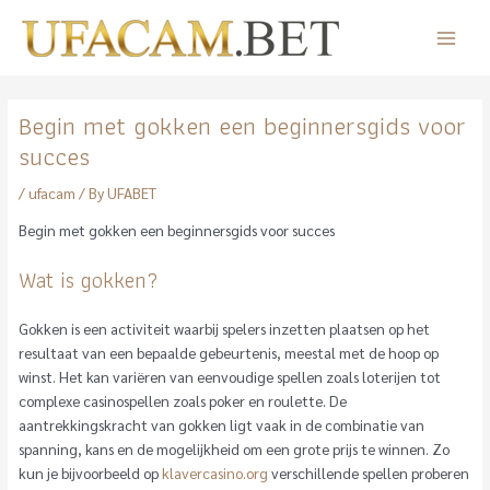
Skip
to
Main
content
Menu
Begin met gokken een beginnersgids voor
succes
/
ufacam
/ By
UFABET
Begin met gokken een beginnersgids voor succes
Wat is gokken?
Gokken is een activiteit waarbij spelers inzetten plaatsen op het
resultaat van een bepaalde gebeurtenis, meestal met de hoop op
winst. Het kan variëren van eenvoudige spellen zoals loterijen tot
complexe casinospellen zoals poker en roulette. De
aantrekkingskracht van gokken ligt vaak in de combinatie van
spanning, kans en de mogelijkheid om een grote prijs te winnen. Zo
kun je bijvoorbeeld op
klavercasino.org
verschillende spellen proberen