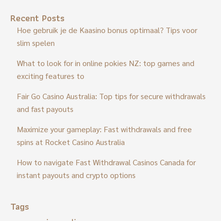
Recent Posts
Hoe gebruik je de Kaasino bonus optimaal? Tips voor
slim spelen
What to look for in online pokies NZ: top games and
exciting features to
Fair Go Casino Australia: Top tips for secure withdrawals
and fast payouts
Maximize your gameplay: Fast withdrawals and free
spins at Rocket Casino Australia
How to navigate Fast Withdrawal Casinos Canada for
instant payouts and crypto options
Tags