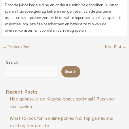
Door de juiste begeleiding en ondersteuning te gebruiken, kunnen
spelers hun speelgedrag beheren en genieten van de positieve
aspecten van gokken zonder in de val te lopen van verslaving. Het is
essentieel om jezelf te beschermen en bewust te zijn van de
overeenkomsten en voordelen van veilig spelen.
←
Previous Post
Next Post
→
Search
Search
Recent Posts
Hoe gebruik je de Kaasino bonus optimaal? Tips voor
slim spelen
What to look for in online pokies NZ: top games and
exciting features to