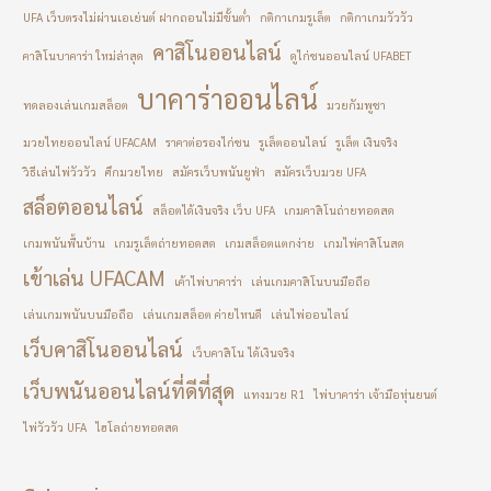
UFA เว็บตรงไม่ผ่านเอเย่นต์ ฝากถอนไม่มีขั้นต่ำ
กติกาเกมรูเล็ต
กติกาเกมวัววัว
คาสิโนออนไลน์
คาสิโนบาคาร่า ใหม่ล่าสุด
ดูไก่ชนออนไลน์ UFABET
บาคาร่าออนไลน์
ทดลองเล่นเกมสล็อต
มวยกัมพูชา
มวยไทยออนไลน์ UFACAM
ราคาต่อรองไก่ชน
รูเล็ตออนไลน์
รูเล็ต เงินจริง
วิธีเล่นไพ่วัววัว
ศึกมวยไทย
สมัครเว็บพนันยูฟ่า
สมัครเว็บมวย UFA
สล็อตออนไลน์
สล็อตได้เงินจริง เว็บ UFA
เกมคาสิโนถ่ายทอดสด
เกมพนันพื้นบ้าน
เกมรูเล็ตถ่ายทอดสด
เกมสล็อตแตกง่าย
เกมไพ่คาสิโนสด
เข้าเล่น UFACAM
เค้าไพ่บาคาร่า
เล่นเกมคาสิโนบนมือถือ
เล่นเกมพนันบนมือถือ
เล่นเกมสล็อต ค่ายไหนดี
เล่นไพ่ออนไลน์
เว็บคาสิโนออนไลน์
เว็บคาสิโน ได้เงินจริง
เว็บพนันออนไลน์ที่ดีที่สุด
แทงมวย R1
ไพ่บาคาร่า เจ้ามือหุ่นยนต์
ไพ่วัววัว UFA
ไฮโลถ่ายทอดสด