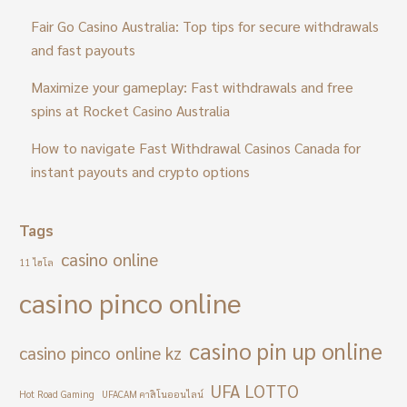
Fair Go Casino Australia: Top tips for secure withdrawals
and fast payouts
Maximize your gameplay: Fast withdrawals and free
spins at Rocket Casino Australia
How to navigate Fast Withdrawal Casinos Canada for
instant payouts and crypto options
Tags
casino online
11 ไฮโล
casino pinco online
casino pin up online
casino pinco online kz
UFA LOTTO
Hot Road Gaming
UFACAM คาสิโนออนไลน์