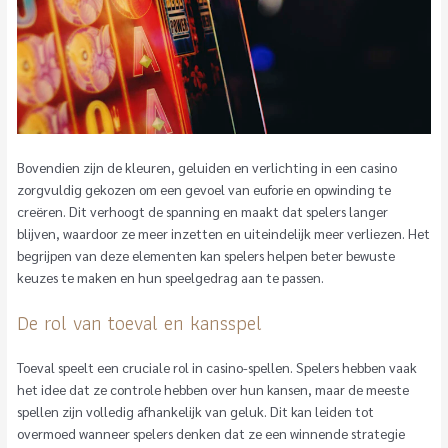
Bovendien zijn de kleuren, geluiden en verlichting in een casino
zorgvuldig gekozen om een gevoel van euforie en opwinding te
creëren. Dit verhoogt de spanning en maakt dat spelers langer
blijven, waardoor ze meer inzetten en uiteindelijk meer verliezen. Het
begrijpen van deze elementen kan spelers helpen beter bewuste
keuzes te maken en hun speelgedrag aan te passen.
De rol van toeval en kansspel
Toeval speelt een cruciale rol in casino-spellen. Spelers hebben vaak
het idee dat ze controle hebben over hun kansen, maar de meeste
spellen zijn volledig afhankelijk van geluk. Dit kan leiden tot
overmoed wanneer spelers denken dat ze een winnende strategie