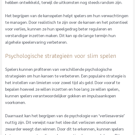
hebben ontwikkeld, terwijl de uitkomsten nog steeds random zijn.
Het begrijpen van de kansspelen helpt spelers om hun verwachtingen
te managen. Door realistisch te zijn over de kansen en het potentieel
voor verlies, kunnen ze hun speelgedrag beter reguleren en
verstandiger inzetten maken. Dit kan op de lange termijn hun
algehele speelervaring verbeteren.
Psychologische strategieën voor slim spelen
Spelers kunnen profiteren van verschillende psychologische
strategieën om hun kansen te verbeteren. Een populaire strategie is
het instellen van limieten voor zowel tijd als geld. Door vooraf te
bepalen hoeveel ze willen inzetten en hoe lang ze willen spelen,
kunnen spelers verantwoordelijker gokken en impulsaankopen
voorkomen.
Daarnaast kan het begrijpen van de psychologie van ‘verliesaversie’
nuttig zijn. Dit verwijst naar het idee dat verliezen emotioneel
zwaarder weegt dan winnen. Door dit te erkennen, kunnen spelers