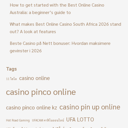
How to get started with the Best Online Casino
Australia: a beginner’s guide to
What makes Best Online Casino South Africa 2026 stand
out? A look at features
Beste Casino på Nett bonuser: Hvordan maksimere
gevinster i 2026
Tags
casino online
11 ไฮโล
casino pinco online
casino pin up online
casino pinco online kz
UFA LOTTO
Hot Road Gaming
UFACAM คาสิโนออนไลน์