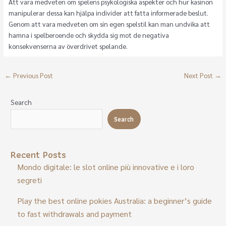
Att vara medveten om spelens psykologiska aspekter och hur kasinon
manipulerar dessa kan hjälpa individer att fatta informerade beslut.
Genom att vara medveten om sin egen spelstil kan man undvika att
hamna i spelberoende och skydda sig mot de negativa
konsekvenserna av överdrivet spelande.
←
Previous Post
Next Post
→
Search
Search
Recent Posts
Mondo digitale: le slot online più innovative e i loro
segreti
Play the best online pokies Australia: a beginner’s guide
to fast withdrawals and payment