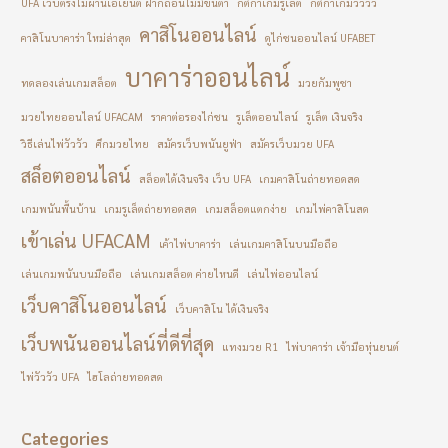
UFA เว็บตรงไม่ผ่านเอเย่นต์ ฝากถอนไม่มีขั้นต่ำ
กติกาเกมรูเล็ต
กติกาเกมวัววัว
คาสิโนออนไลน์
คาสิโนบาคาร่า ใหม่ล่าสุด
ดูไก่ชนออนไลน์ UFABET
บาคาร่าออนไลน์
ทดลองเล่นเกมสล็อต
มวยกัมพูชา
มวยไทยออนไลน์ UFACAM
ราคาต่อรองไก่ชน
รูเล็ตออนไลน์
รูเล็ต เงินจริง
วิธีเล่นไพ่วัววัว
ศึกมวยไทย
สมัครเว็บพนันยูฟ่า
สมัครเว็บมวย UFA
สล็อตออนไลน์
สล็อตได้เงินจริง เว็บ UFA
เกมคาสิโนถ่ายทอดสด
เกมพนันพื้นบ้าน
เกมรูเล็ตถ่ายทอดสด
เกมสล็อตแตกง่าย
เกมไพ่คาสิโนสด
เข้าเล่น UFACAM
เค้าไพ่บาคาร่า
เล่นเกมคาสิโนบนมือถือ
เล่นเกมพนันบนมือถือ
เล่นเกมสล็อต ค่ายไหนดี
เล่นไพ่ออนไลน์
เว็บคาสิโนออนไลน์
เว็บคาสิโน ได้เงินจริง
เว็บพนันออนไลน์ที่ดีที่สุด
แทงมวย R1
ไพ่บาคาร่า เจ้ามือหุ่นยนต์
ไพ่วัววัว UFA
ไฮโลถ่ายทอดสด
Categories