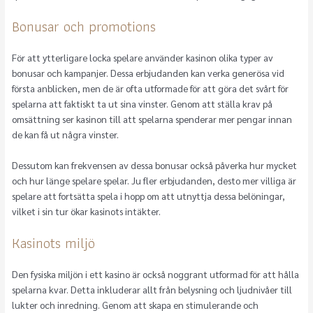
Bonusar och promotions
För att ytterligare locka spelare använder kasinon olika typer av
bonusar och kampanjer. Dessa erbjudanden kan verka generösa vid
första anblicken, men de är ofta utformade för att göra det svårt för
spelarna att faktiskt ta ut sina vinster. Genom att ställa krav på
omsättning ser kasinon till att spelarna spenderar mer pengar innan
de kan få ut några vinster.
Dessutom kan frekvensen av dessa bonusar också påverka hur mycket
och hur länge spelare spelar. Ju fler erbjudanden, desto mer villiga är
spelare att fortsätta spela i hopp om att utnyttja dessa belöningar,
vilket i sin tur ökar kasinots intäkter.
Kasinots miljö
Den fysiska miljön i ett kasino är också noggrant utformad för att hålla
spelarna kvar. Detta inkluderar allt från belysning och ljudnivåer till
lukter och inredning. Genom att skapa en stimulerande och