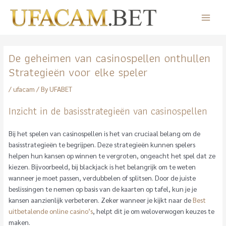
Skip
to
Main
content
Menu
De geheimen van casinospellen onthullen
Strategieën voor elke speler
/
ufacam
/ By
UFABET
Inzicht in de basisstrategieën van casinospellen
Bij het spelen van casinospellen is het van cruciaal belang om de
basisstrategieën te begrijpen. Deze strategieën kunnen spelers
helpen hun kansen op winnen te vergroten, ongeacht het spel dat ze
kiezen. Bijvoorbeeld, bij blackjack is het belangrijk om te weten
wanneer je moet passen, verdubbelen of splitsen. Door de juiste
beslissingen te nemen op basis van de kaarten op tafel, kun je je
kansen aanzienlijk verbeteren. Zeker wanneer je kijkt naar de
Best
uitbetalende online casino’s
, helpt dit je om weloverwogen keuzes te
maken.