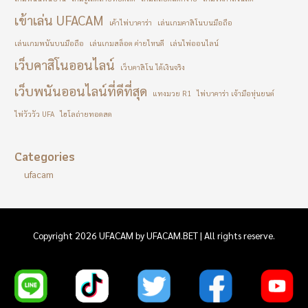
เข้าเล่น UFACAM
เค้าไพ่บาคาร่า
เล่นเกมคาสิโนบนมือถือ
เล่นเกมพนันบนมือถือ
เล่นเกมสล็อต ค่ายไหนดี
เล่นไพ่ออนไลน์
เว็บคาสิโนออนไลน์
เว็บคาสิโน ได้เงินจริง
เว็บพนันออนไลน์ที่ดีที่สุด
แทงมวย R1
ไพ่บาคาร่า เจ้ามือหุ่นยนต์
ไพ่วัววัว UFA
ไฮโลถ่ายทอดสด
Categories
ufacam
Copyright 2026 UFACAM by UFACAM.BET | All rights reserve.