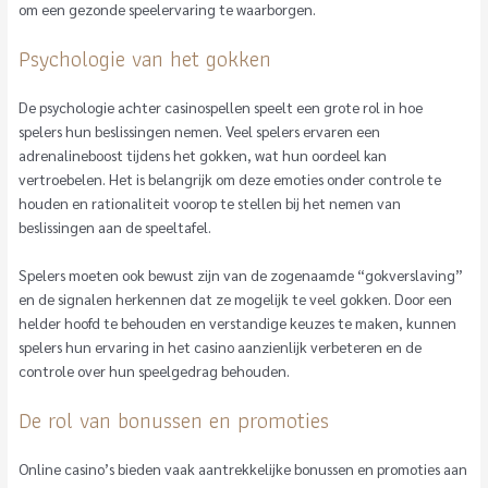
om een gezonde speelervaring te waarborgen.
Psychologie van het gokken
De psychologie achter casinospellen speelt een grote rol in hoe
spelers hun beslissingen nemen. Veel spelers ervaren een
adrenalineboost tijdens het gokken, wat hun oordeel kan
vertroebelen. Het is belangrijk om deze emoties onder controle te
houden en rationaliteit voorop te stellen bij het nemen van
beslissingen aan de speeltafel.
Spelers moeten ook bewust zijn van de zogenaamde “gokverslaving”
en de signalen herkennen dat ze mogelijk te veel gokken. Door een
helder hoofd te behouden en verstandige keuzes te maken, kunnen
spelers hun ervaring in het casino aanzienlijk verbeteren en de
controle over hun speelgedrag behouden.
De rol van bonussen en promoties
Online casino’s bieden vaak aantrekkelijke bonussen en promoties aan