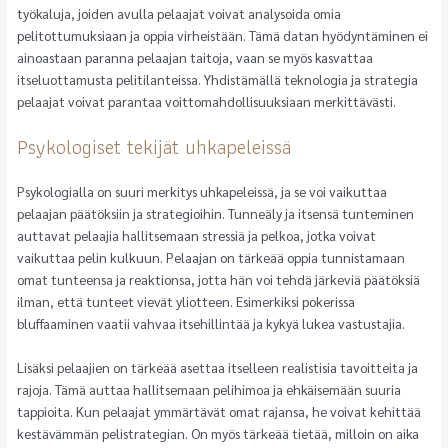
työkaluja, joiden avulla pelaajat voivat analysoida omia
pelitottumuksiaan ja oppia virheistään. Tämä datan hyödyntäminen ei
ainoastaan paranna pelaajan taitoja, vaan se myös kasvattaa
itseluottamusta pelitilanteissa. Yhdistämällä teknologia ja strategia
pelaajat voivat parantaa voittomahdollisuuksiaan merkittävästi.
Psykologiset tekijät uhkapeleissä
Psykologialla on suuri merkitys uhkapeleissä, ja se voi vaikuttaa
pelaajan päätöksiin ja strategioihin. Tunneäly ja itsensä tunteminen
auttavat pelaajia hallitsemaan stressiä ja pelkoa, jotka voivat
vaikuttaa pelin kulkuun. Pelaajan on tärkeää oppia tunnistamaan
omat tunteensa ja reaktionsa, jotta hän voi tehdä järkeviä päätöksiä
ilman, että tunteet vievät yliotteen. Esimerkiksi pokerissa
bluffaaminen vaatii vahvaa itsehillintää ja kykyä lukea vastustajia.
Lisäksi pelaajien on tärkeää asettaa itselleen realistisia tavoitteita ja
rajoja. Tämä auttaa hallitsemaan pelihimoa ja ehkäisemään suuria
tappioita. Kun pelaajat ymmärtävät omat rajansa, he voivat kehittää
kestävämmän pelistrategian. On myös tärkeää tietää, milloin on aika