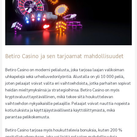
Betiro Casino ja sen tarjoamat mahdollisuudet
Betiro Casino on moderni pelialusta, joka tarjoaa laajan valikoiman
uhkapelejä sekä urheiluvedonlyöntiä. Alustalla on yli 10 000 peliä,
joten pelaajat voivat valita eri vaihtoehdoista, jotka parhaiten sopivat
heidän mieltymyksiinsä ja strategioihinsa. Betiro Casino on myös
kryptovaluuttaystävällinen, mikä tekee siitä houkuttelevan
vaihtoehdon nykyaikaisille pelaajille. Pelaajat voivat nauttia nopeista
kotiutuksista ja käyttäjäystävällisestä käyttöliittymästä, mikä
parantaa pelikokemusta.
Betiro Casino tarjoaa myös houkuttelevia bonuksia, kuten 200 %
ensitalletusbonuksen, joka voi lisätä pelaajien mahdollisuuksia