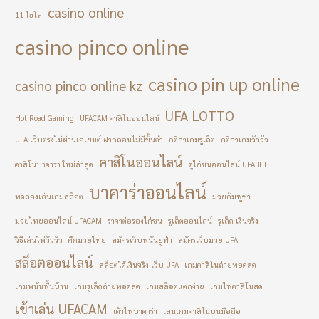
casino online
11 ไฮโล
casino pinco online
casino pin up online
casino pinco online kz
UFA LOTTO
Hot Road Gaming
UFACAM คาสิโนออนไลน์
UFA เว็บตรงไม่ผ่านเอเย่นต์ ฝากถอนไม่มีขั้นต่ำ
กติกาเกมรูเล็ต
กติกาเกมวัววัว
คาสิโนออนไลน์
คาสิโนบาคาร่า ใหม่ล่าสุด
ดูไก่ชนออนไลน์ UFABET
บาคาร่าออนไลน์
ทดลองเล่นเกมสล็อต
มวยกัมพูชา
มวยไทยออนไลน์ UFACAM
ราคาต่อรองไก่ชน
รูเล็ตออนไลน์
รูเล็ต เงินจริง
วิธีเล่นไพ่วัววัว
ศึกมวยไทย
สมัครเว็บพนันยูฟ่า
สมัครเว็บมวย UFA
สล็อตออนไลน์
สล็อตได้เงินจริง เว็บ UFA
เกมคาสิโนถ่ายทอดสด
เกมพนันพื้นบ้าน
เกมรูเล็ตถ่ายทอดสด
เกมสล็อตแตกง่าย
เกมไพ่คาสิโนสด
เข้าเล่น UFACAM
เค้าไพ่บาคาร่า
เล่นเกมคาสิโนบนมือถือ