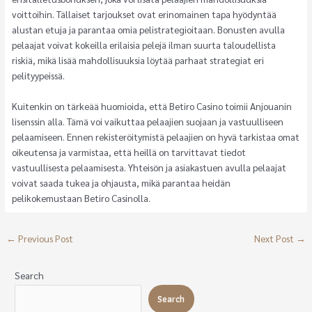
voittoihin. Tällaiset tarjoukset ovat erinomainen tapa hyödyntää
alustan etuja ja parantaa omia pelistrategioitaan. Bonusten avulla
pelaajat voivat kokeilla erilaisia pelejä ilman suurta taloudellista
riskiä, mikä lisää mahdollisuuksia löytää parhaat strategiat eri
pelityypeissä.
Kuitenkin on tärkeää huomioida, että Betiro Casino toimii Anjouanin
lisenssin alla. Tämä voi vaikuttaa pelaajien suojaan ja vastuulliseen
pelaamiseen. Ennen rekisteröitymistä pelaajien on hyvä tarkistaa omat
oikeutensa ja varmistaa, että heillä on tarvittavat tiedot
vastuullisesta pelaamisesta. Yhteisön ja asiakastuen avulla pelaajat
voivat saada tukea ja ohjausta, mikä parantaa heidän
pelikokemustaan Betiro Casinolla.
←
Previous Post
Next Post
→
Search
Search