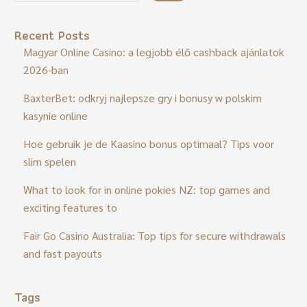
Recent Posts
Magyar Online Casino: a legjobb élő cashback ajánlatok
2026-ban
BaxterBet: odkryj najlepsze gry i bonusy w polskim
kasynie online
Hoe gebruik je de Kaasino bonus optimaal? Tips voor
slim spelen
What to look for in online pokies NZ: top games and
exciting features to
Fair Go Casino Australia: Top tips for secure withdrawals
and fast payouts
Tags