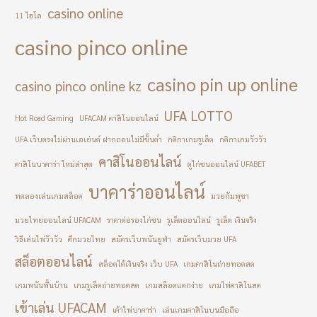
casino online
11 ไฮโล
casino pinco online
casino pin up online
casino pinco online kz
UFA LOTTO
Hot Road Gaming
UFACAM คาสิโนออนไลน์
UFA เว็บตรงไม่ผ่านเอเย่นต์ ฝากถอนไม่มีขั้นต่ำ
กติกาเกมรูเล็ต
กติกาเกมวัววัว
คาสิโนออนไลน์
คาสิโนบาคาร่า ใหม่ล่าสุด
ดูไก่ชนออนไลน์ UFABET
บาคาร่าออนไลน์
ทดลองเล่นเกมสล็อต
มวยกัมพูชา
มวยไทยออนไลน์ UFACAM
ราคาต่อรองไก่ชน
รูเล็ตออนไลน์
รูเล็ต เงินจริง
วิธีเล่นไพ่วัววัว
ศึกมวยไทย
สมัครเว็บพนันยูฟ่า
สมัครเว็บมวย UFA
สล็อตออนไลน์
สล็อตได้เงินจริง เว็บ UFA
เกมคาสิโนถ่ายทอดสด
เกมพนันพื้นบ้าน
เกมรูเล็ตถ่ายทอดสด
เกมสล็อตแตกง่าย
เกมไพ่คาสิโนสด
เข้าเล่น UFACAM
เค้าไพ่บาคาร่า
เล่นเกมคาสิโนบนมือถือ