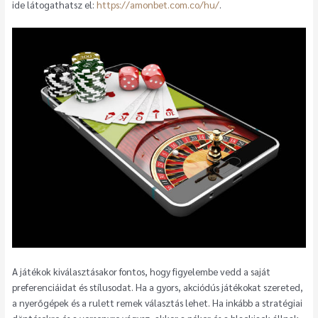
ide látogathatsz el:
https://amonbet.com.co/hu/
.
A játékok kiválasztásakor fontos, hogy figyelembe vedd a saját
preferenciáidat és stílusodat. Ha a gyors, akciódús játékokat szereted,
a nyerőgépek és a rulett remek választás lehet. Ha inkább a stratégiai
döntésekre és a versenyre vágysz, akkor a póker és a blackjack állnak