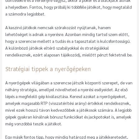
a helyedben. Fontos, hogy próbálj ki többféle játékot, hogy megtaláld
a számodra legjobbat.
A kaszinó játékok nemcsak szórakozást nyújtanak, hanem
lehetőséget is adnak a nyerésre. Azonban mindig tartsd szem előtt,
hogy a szerencse mellett a tudás és a tapasztalat is kulcsfontosságú.
A különböző játékok eltérő szabályokkal és stratégiákkal
rendelkeznek, ezért alaposan tájékozódj, mielőtt pénzt fektetnél be.
Stratégiai tippek a nyerőgépeken
A nyerőgépek világában a szerencse játszik központi szerepet, de van
néhány stratégia, amellyel növelheted a nyerési esélyeidet. Az első
lépés a megfelelő gép kiválasztása. Keresd azokat a nyerőgépeket,
amelyek magasabb RTP (visszatérítési arány) értékkel rendelkeznek,
mivel ezek hosszú távon kedvezőbbek a játékosok számára. A legjobb
gépek gyakran kínálnak bónusz funkciókat és jackpotokat is, amelyek
még vonzóbbá teszik a játékot.
Egy másik fontos tipp, hogy mindig határozd meg a játékkeretedet,