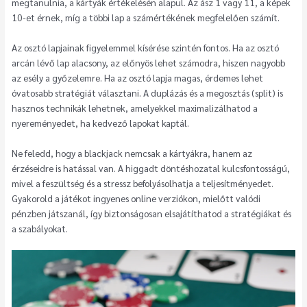
megtanulnia, a kártyák értékelésén alapul. Az ász 1 vagy 11, a képek
10-et érnek, míg a többi lap a számértékének megfelelően számít.
Az osztó lapjainak figyelemmel kísérése szintén fontos. Ha az osztó
arcán lévő lap alacsony, az előnyös lehet számodra, hiszen nagyobb
az esély a győzelemre. Ha az osztó lapja magas, érdemes lehet
óvatosabb stratégiát választani. A duplázás és a megosztás (split) is
hasznos technikák lehetnek, amelyekkel maximalizálhatod a
nyereményedet, ha kedvező lapokat kaptál.
Ne feledd, hogy a blackjack nemcsak a kártyákra, hanem az
érzéseidre is hatással van. A higgadt döntéshozatal kulcsfontosságú,
mivel a feszültség és a stressz befolyásolhatja a teljesítményedet.
Gyakorold a játékot ingyenes online verziókon, mielőtt valódi
pénzben játszanál, így biztonságosan elsajátíthatod a stratégiákat és
a szabályokat.