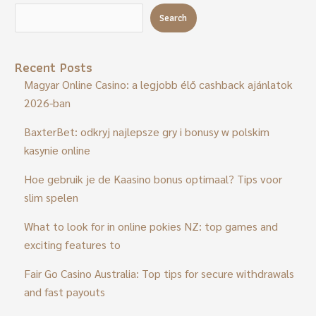
Search
Recent Posts
Magyar Online Casino: a legjobb élő cashback ajánlatok
2026-ban
BaxterBet: odkryj najlepsze gry i bonusy w polskim
kasynie online
Hoe gebruik je de Kaasino bonus optimaal? Tips voor
slim spelen
What to look for in online pokies NZ: top games and
exciting features to
Fair Go Casino Australia: Top tips for secure withdrawals
and fast payouts