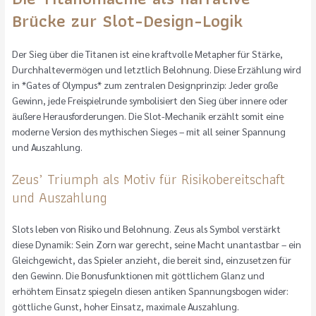
Brücke zur Slot-Design-Logik
Der Sieg über die Titanen ist eine kraftvolle Metapher für Stärke,
Durchhaltevermögen und letztlich Belohnung. Diese Erzählung wird
in *Gates of Olympus* zum zentralen Designprinzip: Jeder große
Gewinn, jede Freispielrunde symbolisiert den Sieg über innere oder
äußere Herausforderungen. Die Slot-Mechanik erzählt somit eine
moderne Version des mythischen Sieges – mit all seiner Spannung
und Auszahlung.
Zeus’ Triumph als Motiv für Risikobereitschaft
und Auszahlung
Slots leben von Risiko und Belohnung. Zeus als Symbol verstärkt
diese Dynamik: Sein Zorn war gerecht, seine Macht unantastbar – ein
Gleichgewicht, das Spieler anzieht, die bereit sind, einzusetzen für
den Gewinn. Die Bonusfunktionen mit göttlichem Glanz und
erhöhtem Einsatz spiegeln diesen antiken Spannungsbogen wider:
göttliche Gunst, hoher Einsatz, maximale Auszahlung.