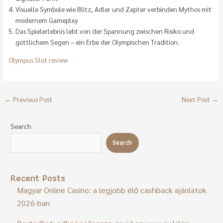
Visuelle Symbole wie Blitz, Adler und Zepter verbinden Mythos mit
modernem Gameplay.
Das Spielerlebnis lebt von der Spannung zwischen Risiko und
göttlichem Segen – ein Erbe der Olympischen Tradition.
Olympus Slot review
←
Previous Post
Next Post
→
Search
Search
Recent Posts
Magyar Online Casino: a legjobb élő cashback ajánlatok
2026-ban