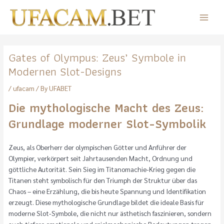
Skip
to
Main
content
Menu
Gates of Olympus: Zeus’ Symbole in
Modernen Slot-Designs
/
ufacam
/ By
UFABET
Die mythologische Macht des Zeus:
Grundlage moderner Slot-Symbolik
Zeus, als Oberherr der olympischen Götter und Anführer der
Olympier, verkörpert seit Jahrtausenden Macht, Ordnung und
göttliche Autorität. Sein Sieg im Titanomachie-Krieg gegen die
Titanen steht symbolisch für den Triumph der Struktur über das
Chaos – eine Erzählung, die bis heute Spannung und Identifikation
erzeugt. Diese mythologische Grundlage bildet die ideale Basis für
moderne Slot-Symbole, die nicht nur ästhetisch faszinieren, sondern