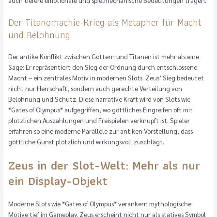
auch tiefere emotionale und spielmechanische Bedeutungen tragen.
Der Titanomachie-Krieg als Metapher für Macht
und Belohnung
Der antike Konflikt zwischen Göttern und Titanen ist mehr als eine
Sage: Er repräsentiert den Sieg der Ordnung durch entschlossene
Macht – ein zentrales Motiv in modernen Slots. Zeus’ Sieg bedeutet
nicht nur Herrschaft, sondern auch gerechte Verteilung von
Belohnung und Schutz. Diese narrative Kraft wird von Slots wie
*Gates of Olympus* aufgegriffen, wo göttliches Eingreifen oft mit
plötzlichen Auszahlungen und Freispielen verknüpft ist. Spieler
erfahren so eine moderne Parallele zur antiken Vorstellung, dass
göttliche Gunst plötzlich und wirkungsvoll zuschlägt.
Zeus in der Slot-Welt: Mehr als nur
ein Display-Objekt
Moderne Slots wie *Gates of Olympus* verankern mythologische
Motive tief im Gameplay. Zeus erscheint nicht nur als statives Symbol