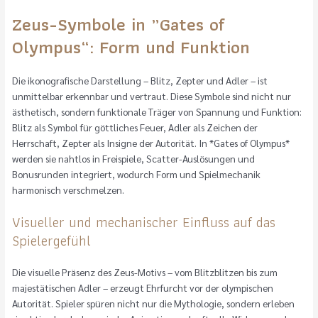
Zeus-Symbole in „Gates of
Olympus“: Form und Funktion
Die ikonografische Darstellung – Blitz, Zepter und Adler – ist
unmittelbar erkennbar und vertraut. Diese Symbole sind nicht nur
ästhetisch, sondern funktionale Träger von Spannung und Funktion:
Blitz als Symbol für göttliches Feuer, Adler als Zeichen der
Herrschaft, Zepter als Insigne der Autorität. In *Gates of Olympus*
werden sie nahtlos in Freispiele, Scatter-Auslösungen und
Bonusrunden integriert, wodurch Form und Spielmechanik
harmonisch verschmelzen.
Visueller und mechanischer Einfluss auf das
Spielergefühl
Die visuelle Präsenz des Zeus-Motivs – vom Blitzblitzen bis zum
majestätischen Adler – erzeugt Ehrfurcht vor der olympischen
Autorität. Spieler spüren nicht nur die Mythologie, sondern erleben