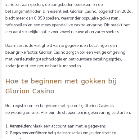
variëteit aan spellen, de aangeboden bonussen en de
betalingsmethoden zijn essentieël. Glorion Casino, opgericht in 2026,
biedt meer dan 8.850 spellen, waaronder populaire gokkasten,
tafelspellen en een meeslepende live casino-ervaring. Dit maakt het
een aantrekkelijke optie voor zowel nieuwe als ervaren spelers.
Daarnaast is de veiligheid van je gegevens en betalingen een
belangrijke factor. Glorion Casino zorgt voor een veilige omgeving,
met versleutelingstechnologie en betrouwbare betalingsopties,
zodat je met een gerust hart kunt spelen.
Hoe te beginnen met gokken bij
Glorion Casino
Het registreren en beginnen met spelen bij Glorion Casino is
eenvoudig en snel. Hier zijn de stappen om je gokervaring te starten:
Aanmelden:
Maak een account aan met je gegevens.
Gegevens verifiëren:
Volg de instructies om je identiteit te