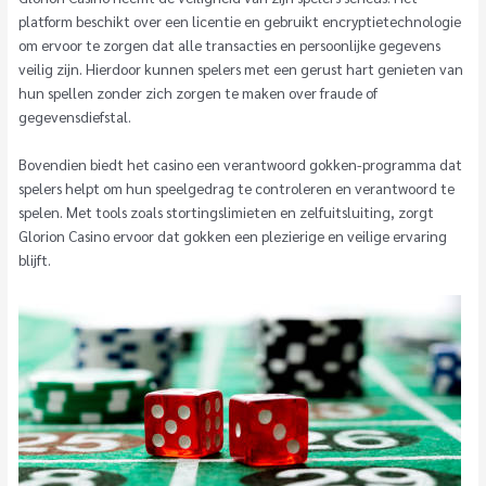
platform beschikt over een licentie en gebruikt encryptietechnologie
om ervoor te zorgen dat alle transacties en persoonlijke gegevens
veilig zijn. Hierdoor kunnen spelers met een gerust hart genieten van
hun spellen zonder zich zorgen te maken over fraude of
gegevensdiefstal.
Bovendien biedt het casino een verantwoord gokken-programma dat
spelers helpt om hun speelgedrag te controleren en verantwoord te
spelen. Met tools zoals stortingslimieten en zelfuitsluiting, zorgt
Glorion Casino ervoor dat gokken een plezierige en veilige ervaring
blijft.