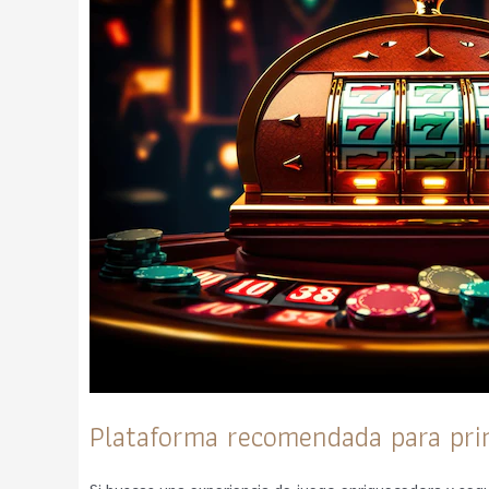
Plataforma recomendada para prin