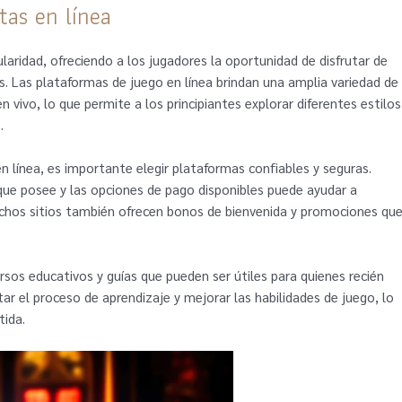
tas en línea
laridad, ofreciendo a los jugadores la oportunidad de disfrutar de
. Las plataformas de juego en línea brindan una amplia variedad de
ivo, lo que permite a los principiantes explorar diferentes estilos
.
 línea, es importante elegir plataformas confiables y seguras.
s que posee y las opciones de pago disponibles puede ayudar a
Muchos sitios también ofrecen bonos de bienvenida y promociones qu
rsos educativos y guías que pueden ser útiles para quienes recién
r el proceso de aprendizaje y mejorar las habilidades de juego, lo
tida.