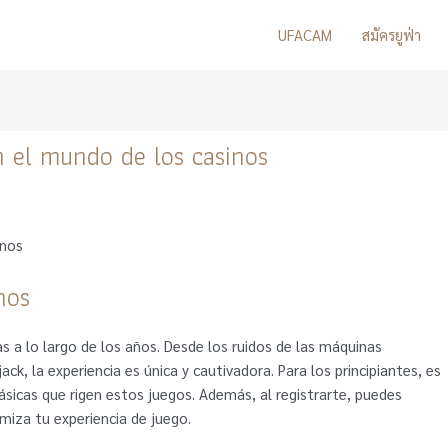
UFACAM
สมัครยูฟ่า
n el mundo de los casinos
inos
nos
 a lo largo de los años. Desde los ruidos de las máquinas
, la experiencia es única y cautivadora. Para los principiantes, es
sicas que rigen estos juegos. Además, al registrarte, puedes
iza tu experiencia de juego.