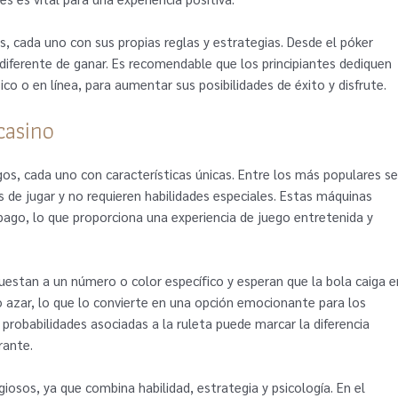
 cada uno con sus propias reglas y estrategias. Desde el póker
diferente de ganar. Es recomendable que los principiantes dediquen
ico o en línea, para aumentar sus posibilidades de éxito y disfrute.
casino
os, cada uno con características únicas. Entre los más populares se
de jugar y no requieren habilidades especiales. Estas máquinas
 pago, lo que proporciona una experiencia de juego entretenida y
puestan a un número o color específico y esperan que la bola caiga e
 azar, lo que lo convierte en una opción emocionante para los
 probabilidades asociadas a la ruleta puede marcar la diferencia
rante.
giosos, ya que combina habilidad, estrategia y psicología. En el