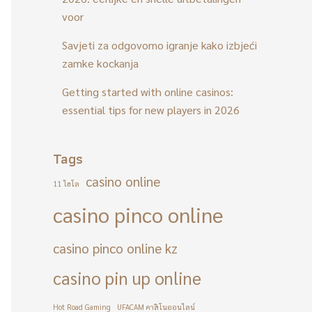
voor
Savjeti za odgovorno igranje kako izbjeći
zamke kockanja
Getting started with online casinos:
essential tips for new players in 2026
Tags
casino online
11 ไฮโล
casino pinco online
casino pinco online kz
casino pin up online
o
Hot Road Gaming
UFACAM คาสิโนออนไลน์