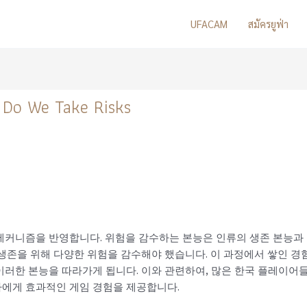
UFACAM
สมัครยูฟ่า
 Do We Take Risks
메커니즘을 반영합니다. 위험을 감수하는 본능은 인류의 생존 본능과
생존을 위해 다양한 위험을 감수해야 했습니다. 이 과정에서 쌓인 경
러한 본능을 따라가게 됩니다. 이와 관련하여, 많은 한국 플레이어
자에게 효과적인 게임 경험을 제공합니다.