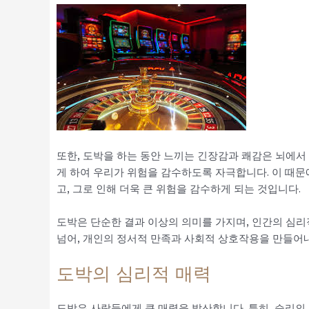
또한, 도박을 하는 동안 느끼는 긴장감과 쾌감은 뇌에서
게 하여 우리가 위험을 감수하도록 자극합니다. 이 때문
고, 그로 인해 더욱 큰 위험을 감수하게 되는 것입니다.
도박은 단순한 결과 이상의 의미를 가지며, 인간의 심리
넘어, 개인의 정서적 만족과 사회적 상호작용을 만들어
도박의 심리적 매력
도박은 사람들에게 큰 매력을 발산합니다. 특히, 승리의