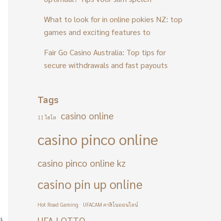
What to look for in online pokies NZ: top
games and exciting features to
Fair Go Casino Australia: Top tips for
secure withdrawals and fast payouts
Tags
casino online
11 ไฮโล
casino pinco online
casino pinco online kz
casino pin up online
Hot Road Gaming
UFACAM คาสิโนออนไลน์
UFA LOTTO
황