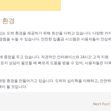
팅 환경
 있는 도박 환경을 제공하기 위해 최선을 다하고 있습니다. 다양한 카
경험을 누릴 수 있습니다. 안전한 입출금 시스템은 사용자들이 안심
보안에 중점을 두고 있습니다. 직관적인 인터페이스와 24시간 고객 지원
지 상담이 필요할 때 빠르게 도움을 받을 수 있어, 사용자들은 더
 베팅 환경을 만들어가고 있습니다. 도박의 심리학을 이해하고, 안전하
이 될 것입니다.
Next Post