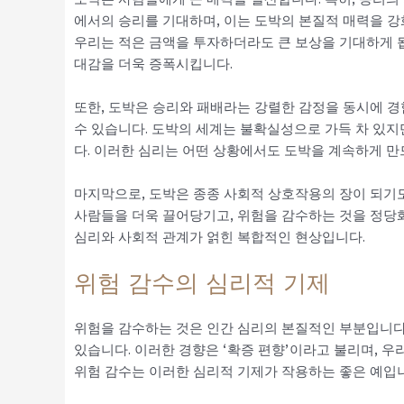
에서의 승리를 기대하며, 이는 도박의 본질적 매력을 강
우리는 적은 금액을 투자하더라도 큰 보상을 기대하게 됩니
대감을 더욱 증폭시킵니다.
또한, 도박은 승리와 패배라는 강렬한 감정을 동시에 
수 있습니다. 도박의 세계는 불확실성으로 가득 차 있지
다. 이러한 심리는 어떤 상황에서도 도박을 계속하게 만
마지막으로, 도박은 종종 사회적 상호작용의 장이 되기도
사람들을 더욱 끌어당기고, 위험을 감수하는 것을 정당화
심리와 사회적 관계가 얽힌 복합적인 현상입니다.
위험 감수의 심리적 기제
위험을 감수하는 것은 인간 심리의 본질적인 부분입니다.
있습니다. 이러한 경향은 ‘확증 편향’이라고 불리며, 
위험 감수는 이러한 심리적 기제가 작용하는 좋은 예입