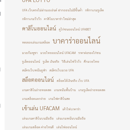
UFA เว็บตรงไม่ผ่านเอเย่นต์ ฝากถอนไม่มีขั้นต่ำ
กติกาเกมรูเล็ต
기
กติกาเกมวัววัว
คาสิโนบาคาร่า ใหม่ล่าสุด
คาสิโนออนไลน์
ดูไก่ชนออนไลน์ UFABET
บาคาร่าออนไลน์
ทดลองเล่นเกมสล็อต
มวยกัมพูชา
มวยไทยออนไลน์ UFACAM
ราคาต่อรองไก่ชน
รูเล็ตออนไลน์
รูเล็ต เงินจริง
วิธีเล่นไพ่วัววัว
ศึกมวยไทย
의
สมัครเว็บพนันยูฟ่า
สมัครเว็บมวย UFA
สล็อตออนไลน์
สล็อตได้เงินจริง เว็บ UFA
เกมคาสิโนถ่ายทอดสด
เกมพนันพื้นบ้าน
เกมรูเล็ตถ่ายทอดสด
เกมสล็อตแตกง่าย
เกมไพ่คาสิโนสด
이
เข้าเล่น UFACAM
เค้าไพ่บาคาร่า
เล่นเกมคาสิโนบนมือถือ
เล่นเกมพนันบนมือถือ
เล่นเกมสล็อต ค่ายไหนดี
เล่นไพ่ออนไลน์