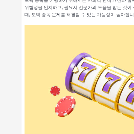
위험성을 인지하고, 필요시 전문가의 도움을 받는 것이 
때, 도박 중독 문제를 해결할 수 있는 가능성이 높아집니