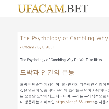
Skip
to
content
The Psychology of Gambling Why
/
ufacam
/ By
UFABET
The Psychology of Gambling Why Do We Take Risks
도박과 인간의 본능
도박은 단순한 게임이 아니라 인간의 기본적인 심리적 
깊은 연관이 있습니다. 우리의 조상들은 먹이 사냥이나 
은 오늘날 도박에서도 나타나며, 우리는 무의식적으로 이
이 방문하는 사이트인
https://longfu88-kr.net/
는 사용