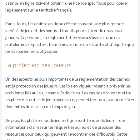
casinos en ligne doivent obtenir une licence spécifique pour opérer
légalement sur le territoire français.
Par ailleurs, les casinos en ligne offrent souvent une plus grande
variété de jeux et des bonus attractifs pour attirer de nouveaux
joueurs. Cependant, la réglementation vise à s’assurer que ces
plateformes respectent les mêmes normes de sécurité et d’équité que
les établissements physiques.
La protection des joueurs
Un des aspects les plus importants de la réglementation des casinos
est la protection des joueurs. Les lois en vigueur visent à prévenir les
problèmes liés au jeu, comme l’addiction. Les casinos doivent mettre
en place des outils de jeu responsable, permettant aux joueurs de fixer
des limites de mise ou de temps de jeu.
De plus, les plateformes de jeu en ligne sont tenues de fournir des
informations claires sur les risques liés au jeu et de proposer des
ressources pour ceux qui peuvent rencontrer des difficultés. Cette