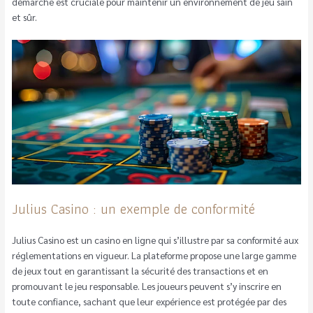
démarche est cruciale pour maintenir un environnement de jeu sain
et sûr.
Julius Casino : un exemple de conformité
Julius Casino est un casino en ligne qui s’illustre par sa conformité aux
réglementations en vigueur. La plateforme propose une large gamme
de jeux tout en garantissant la sécurité des transactions et en
promouvant le jeu responsable. Les joueurs peuvent s’y inscrire en
toute confiance, sachant que leur expérience est protégée par des