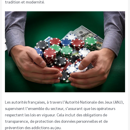
tradition et modernité.
Les autorités françaises, à travers l’Autorité Nationale des Jeux (ANJ),
supervisent l’ensemble du secteur, s’assurant que les opérateurs
respectent les lois en vigueur. Cela inclut des obligations de
transparence, de protection des données personnelles et de
prévention des addictions au jeu.