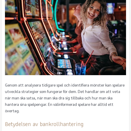
Genom att analysera tidigare spel och identifiera mönster kan spelare
utveckla strategier som fungerar för dem. Det handlar om att veta
när man ska satsa, när man ska dra sig tillbaka och hur man ska
hantera sina spelpengar. En välinformerad spelare har alltid ett
övertag.
Betydelsen av bankrollhantering