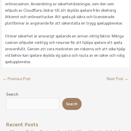
onlinecasinon. Användning av säkerhetslösningar, som den som
erbjuds av Cloudflare, bidrar till att skydda spelare från obehörig
åtkomst och onlineattacker. Att spela på säkra och licensierade
plattformar är avgörande för att säkerställa en trygg spelupplevelse.
Utöver säkerhet är ansvarigt spelande en annan viktig faktor. Många
casinon erbjuder verktyg och resurser för att hjälpa spelare att spela
ansvarsfullt. Genom att vara medveten om riskerna och att söka hjälp
vid behov kan spelare skydda sig själva och njuta av en säker och rolig
spelupplevelse.
←
Previous Post
Next Post
→
Search
Search
Recent Posts