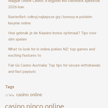
Magyar Online Casino: a legjobb élő cashback ajánlatok
2026-ban
BaxterBet: odkryj najlepsze gry i bonusy w polskim
kasynie online
Hoe gebruik je de Kaasino bonus optimaal? Tips voor
slim spelen
What to look for in online pokies NZ: top games and
exciting features to
Fair Go Casino Australia: Top tips for secure withdrawals
and fast payouts
Tags
casino online
11 ไฮโล
casino pinco online