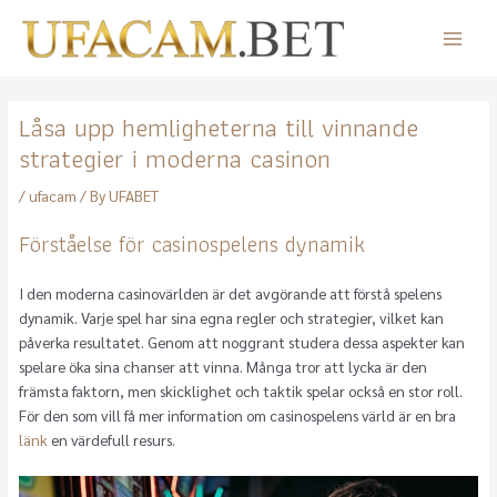
Skip
to
Main
content
Menu
Låsa upp hemligheterna till vinnande
strategier i moderna casinon
/
ufacam
/ By
UFABET
Förståelse för casinospelens dynamik
I den moderna casinovärlden är det avgörande att förstå spelens
dynamik. Varje spel har sina egna regler och strategier, vilket kan
påverka resultatet. Genom att noggrant studera dessa aspekter kan
spelare öka sina chanser att vinna. Många tror att lycka är den
främsta faktorn, men skicklighet och taktik spelar också en stor roll.
För den som vill få mer information om casinospelens värld är en bra
länk
en värdefull resurs.