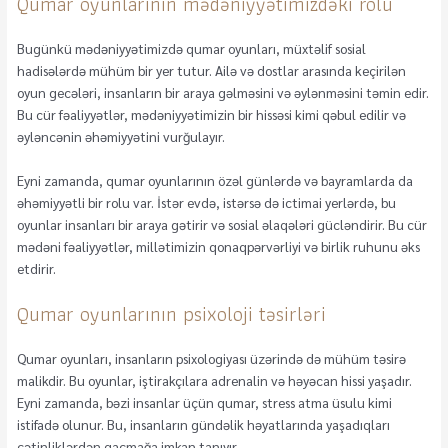
Qumar oyunlarının mədəniyyətimizdəki rolu
Bugünkü mədəniyyətimizdə qumar oyunları, müxtəlif sosial
hadisələrdə mühüm bir yer tutur. Ailə və dostlar arasında keçirilən
oyun gecələri, insanların bir araya gəlməsini və əylənməsini təmin edir.
Bu cür fəaliyyətlər, mədəniyyətimizin bir hissəsi kimi qəbul edilir və
əyləncənin əhəmiyyətini vurğulayır.
Eyni zamanda, qumar oyunlarının özəl günlərdə və bayramlarda da
əhəmiyyətli bir rolu var. İstər evdə, istərsə də ictimai yerlərdə, bu
oyunlar insanları bir araya gətirir və sosial əlaqələri gücləndirir. Bu cür
mədəni fəaliyyətlər, millətimizin qonaqpərvərliyi və birlik ruhunu əks
etdirir.
Qumar oyunlarının psixoloji təsirləri
Qumar oyunları, insanların psixologiyası üzərində də mühüm təsirə
malikdir. Bu oyunlar, iştirakçılara adrenalin və həyəcan hissi yaşadır.
Eyni zamanda, bəzi insanlar üçün qumar, stress atma üsulu kimi
istifadə olunur. Bu, insanların gündəlik həyatlarında yaşadıqları
çətinliklərdən qaçmağa imkan tanıyır.