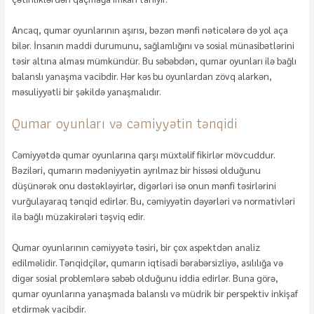
Ancaq, qumar oyunlarının aşırısı, bəzən mənfi nəticələrə də yol aça
bilər. İnsanın maddi durumunu, sağlamlığını və sosial münasibətlərini
təsir altına alması mümkündür. Bu səbəbdən, qumar oyunları ilə bağlı
balanslı yanaşma vacibdir. Hər kəs bu oyunlardan zövq alarkən,
məsuliyyətli bir şəkildə yanaşmalıdır.
Qumar oyunları və cəmiyyətin tənqidi
Cəmiyyətdə qumar oyunlarına qarşı müxtəlif fikirlər mövcuddur.
Bəziləri, qumarın mədəniyyətin ayrılmaz bir hissəsi olduğunu
düşünərək onu dəstəkləyirlər, digərləri isə onun mənfi təsirlərini
vurğulayaraq tənqid edirlər. Bu, cəmiyyətin dəyərləri və normativləri
ilə bağlı müzakirələri təşviq edir.
Qumar oyunlarının cəmiyyətə təsiri, bir çox aspektdən analiz
edilməlidir. Tənqidçilər, qumarın iqtisadi bərabərsizliyə, asılılığa və
digər sosial problemlərə səbəb olduğunu iddia edirlər. Buna görə,
qumar oyunlarına yanaşmada balanslı və müdrik bir perspektiv inkişaf
etdirmək vacibdir.