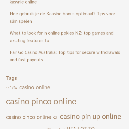
kasynie online
Hoe gebruik je de Kaasino bonus optimaal? Tips voor
slim spelen
What to look for in online pokies NZ: top games and
exciting features to
Fair Go Casino Australia: Top tips for secure withdrawals
and fast payouts
Tags
casino online
11 ไฮโล
casino pinco online
casino pin up online
casino pinco online kz
UFA LOTTO