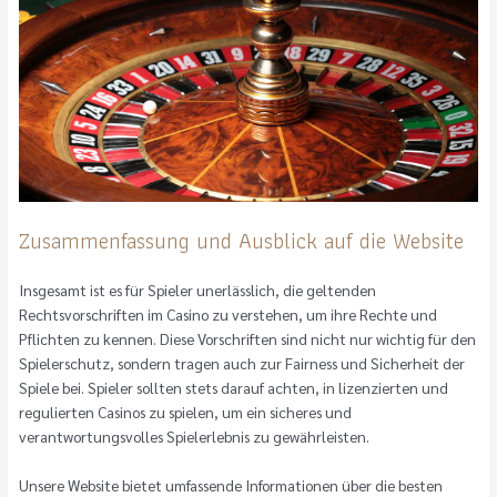
Zusammenfassung und Ausblick auf die Website
Insgesamt ist es für Spieler unerlässlich, die geltenden
Rechtsvorschriften im Casino zu verstehen, um ihre Rechte und
Pflichten zu kennen. Diese Vorschriften sind nicht nur wichtig für den
Spielerschutz, sondern tragen auch zur Fairness und Sicherheit der
Spiele bei. Spieler sollten stets darauf achten, in lizenzierten und
regulierten Casinos zu spielen, um ein sicheres und
verantwortungsvolles Spielerlebnis zu gewährleisten.
Unsere Website bietet umfassende Informationen über die besten