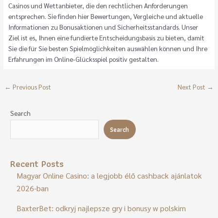
Casinos und Wettanbieter, die den rechtlichen Anforderungen
entsprechen. Sie finden hier Bewertungen, Vergleiche und aktuelle
Informationen zu Bonusaktionen und Sicherheitsstandards. Unser
Ziel ist es, Ihnen eine fundierte Entscheidungsbasis zu bieten, damit
Sie die für Sie besten Spielmöglichkeiten auswählen können und Ihre
Erfahrungen im Online-Glücksspiel positiv gestalten.
←
Previous Post
Next Post
→
Search
Search
Recent Posts
Magyar Online Casino: a legjobb élő cashback ajánlatok
2026-ban
BaxterBet: odkryj najlepsze gry i bonusy w polskim