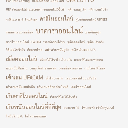
Hot Road Gaming
UFACAM คาสิโนออนไลน์
UFA เว็บตรงไม่ผ่านเอเย่นต์ ฝากถอนไม่มีขั้นต่ำ
กติกาเกมรูเล็ต
กติกาเกมวัววัว
คาสิโนออนไลน์
คาสิโนบาคาร่า ใหม่ล่าสุด
ดูไก่ชนออนไลน์ UFABET
บาคาร่าออนไลน์
ทดลองเล่นเกมสล็อต
มวยกัมพูชา
มวยไทยออนไลน์ UFACAM
ราคาต่อรองไก่ชน
รูเล็ตออนไลน์
รูเล็ต เงินจริง
วิธีเล่นไพ่วัววัว
ศึกมวยไทย
สมัครเว็บพนันยูฟ่า
สมัครเว็บมวย UFA
สล็อตออนไลน์
สล็อตได้เงินจริง เว็บ UFA
เกมคาสิโนถ่ายทอดสด
เกมพนันพื้นบ้าน
เกมรูเล็ตถ่ายทอดสด
เกมสล็อตแตกง่าย
เกมไพ่คาสิโนสด
เข้าเล่น UFACAM
เค้าไพ่บาคาร่า
เล่นเกมคาสิโนบนมือถือ
เล่นเกมพนันบนมือถือ
เล่นเกมสล็อต ค่ายไหนดี
เล่นไพ่ออนไลน์
เว็บคาสิโนออนไลน์
เว็บคาสิโน ได้เงินจริง
เว็บพนันออนไลน์ที่ดีที่สุด
แทงมวย R1
ไพ่บาคาร่า เจ้ามือหุ่นยนต์
ไพ่วัววัว UFA
ไฮโลถ่ายทอดสด