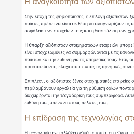
Η αναγκαιότητα των αξιόπιστων
Στην εποχή της ψηφιοποίησης, η επιλογή αξιόπιστων ξέ
παίκτες πρέπει να είναι σε θέση να αναγνωρίζουν τις
ασφάλεια των στοιχείων τους και η διασφάλιση των χρη
Η ύπαρξη αξιόπιστων στοιχηματικών εταιρειών μπορεί ε
είναι υποχρεωμένες να συμμορφώνονται με τις κανονισ
παικτών και την ευθύνη για τις υπηρεσίες τους. Έτσι, ο
προστατεύονται, ελαχιστοποιώντας τις αρνητικές συνέπ
Επιπλέον, οι αξιόπιστες ξένες στοιχηματικές εταιρεί
περιλαμβάνουν εργαλεία για τη ρύθμιση ορίων πονταρ
διαχειρίζονται την τζογαδόρικη τους συμπεριφορά. Αυτέ
ευθύνη τους απέναντι στους πελάτες τους.
Η επίδραση της τεχνολογίας στ
Η τεχνολογία έχει αλλάξει ριζικά το τοπίο του τζόγου,