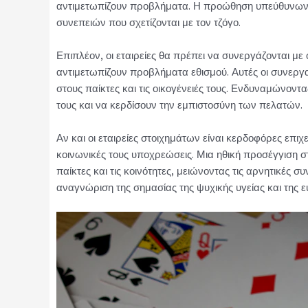
αντιμετωπίζουν προβλήματα. Η προώθηση υπεύθυνων
συνεπειών που σχετίζονται με τον τζόγο.
Επιπλέον, οι εταιρείες θα πρέπει να συνεργάζονται 
αντιμετωπίζουν προβλήματα εθισμού. Αυτές οι συνερ
στους παίκτες και τις οικογένειές τους. Ενδυναμώνοντα
τους και να κερδίσουν την εμπιστοσύνη των πελατών.
Αν και οι εταιρείες στοιχημάτων είναι κερδοφόρες επιχ
κοινωνικές τους υποχρεώσεις. Μια ηθική προσέγγιση σ
παίκτες και τις κοινότητες, μειώνοντας τις αρνητικές 
αναγνώριση της σημασίας της ψυχικής υγείας και της 