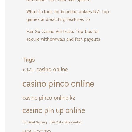
What to look for in online pokies NZ: top
games and exciting features to
Fair Go Casino Australia: Top tips for
secure withdrawals and fast payouts
Tags
casino online
11 ไฮโล
casino pinco online
casino pinco online kz
casino pin up online
Hot Road Gaming
UFACAM คาสิโนออนไลน์
UFA LOTTO