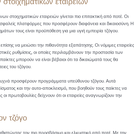
 στοιχηματικών εταιρειών
νων στοιχηματικών εταιρειών γίνεται πιο επιτακτική από ποτέ. Οι
 ασφαλείς πλατφόρμες που προσφέρουν διαφάνεια και δικαιοσύνη. Η
μάτων τους είναι προϋπόθεση για μια υγιή εμπειρία τζόγου.
πίσης να μειώσει την πιθανότητα εξαπάτησης. Οι νόμιμες εταιρείε
τικές ρυθμίσεις, οι οποίες περιλαμβάνουν την προστασία των
ι παίκτες μπορούν να είναι βέβαιοι ότι τα δικαιώματά τους θα
ειες του τζόγου.
ες συχνά προσφέρουν προγράμματα υπεύθυνου τζόγου. Αυτά
ίσματος και την αυτο-αποκλεισμό, που βοηθούν τους παίκτες να
ς οι πρωτοβουλίες δείχνουν ότι οι εταιρείες αναγνωρίζουν την
ον τζόγο
 καθιστώντας τον πιο προσβάσιμο και ελκυστικό από ποτέ. Με την