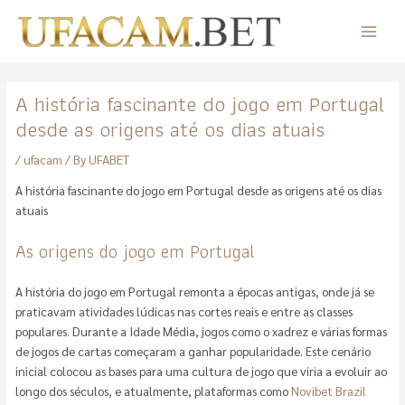
Skip
to
Main
content
Menu
A história fascinante do jogo em Portugal
desde as origens até os dias atuais
/
ufacam
/ By
UFABET
A história fascinante do jogo em Portugal desde as origens até os dias
atuais
As origens do jogo em Portugal
A história do jogo em Portugal remonta a épocas antigas, onde já se
praticavam atividades lúdicas nas cortes reais e entre as classes
populares. Durante a Idade Média, jogos como o xadrez e várias formas
de jogos de cartas começaram a ganhar popularidade. Este cenário
inicial colocou as bases para uma cultura de jogo que viria a evoluir ao
longo dos séculos, e atualmente, plataformas como
Novibet Brazil